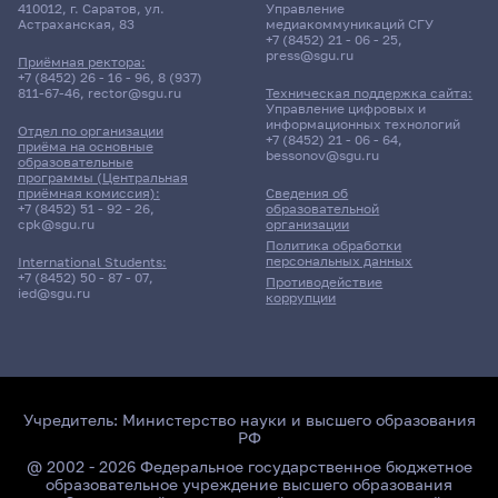
410012, г. Саратов, ул.
Управление
Астраханская, 83
медиакоммуникаций СГУ
+7 (8452) 21 - 06 - 25
,
press@sgu.ru
Приёмная ректора:
+7 (8452) 26 - 16 - 96
,
8 (937)
811-67-46
,
rector@sgu.ru
Техническая поддержка сайта:
Управление цифровых и
информационных технологий
Отдел по организации
+7 (8452) 21 - 06 - 64
,
приёма на основные
bessonov@sgu.ru
образовательные
программы (Центральная
приёмная комиссия):
Сведения об
+7 (8452) 51 - 92 - 26
,
образовательной
cpk@sgu.ru
организации
Политика обработки
персональных данных
International Students:
+7 (8452) 50 - 87 - 07
,
Противодействие
ied@sgu.ru
коррупции
Учредитель:
Министерство науки и высшего образования
РФ
@ 2002 - 2026 Федеральное государственное бюджетное
образовательное учреждение высшего образования