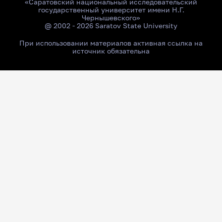
«Саратовский национальный исследовательский
государственный университет имени Н.Г.
Чернышевского»
@ 2002 - 2026 Saratov State University
При использовании материалов активная ссылка на
источник обязательна