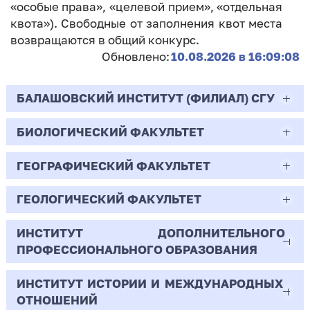
«особые права», «целевой прием», «отдельная
квота»). Свободные от заполнения квот места
возвращаются в общий конкурс.
Обновлено:
10.08.2026 в 16:09:08
БАЛАШОВСКИЙ ИНСТИТУТ (ФИЛИАЛ) СГУ
БИОЛОГИЧЕСКИЙ ФАКУЛЬТЕТ
44.03.02
Психолого-педагогическое образование
ГЕОГРАФИЧЕСКИЙ ФАКУЛЬТЕТ
06.03.01
Очная | Бакалавр
Биология
ГЕОЛОГИЧЕСКИЙ ФАКУЛЬТЕТ
05.03.02
Всего бюджетных мест - 10
Очная | Бакалавр
География
ИНСТИТУТ ДОПОЛНИТЕЛЬНОГО
05.03.01
ПРОФЕССИОНАЛЬНОГО ОБРАЗОВАНИЯ
Всего бюджетных мест - 50
Бюджет/
Профиль: Практическая
Очная | Бакалавр
Геология
Общие места
психология образования
ИНСТИТУТ ИСТОРИИ И МЕЖДУНАРОДНЫХ
38.03.02
Всего бюджетных мест - 15
Бюджет/Общие места
Очная | Бакалавр
ОТНОШЕНИЙ
8