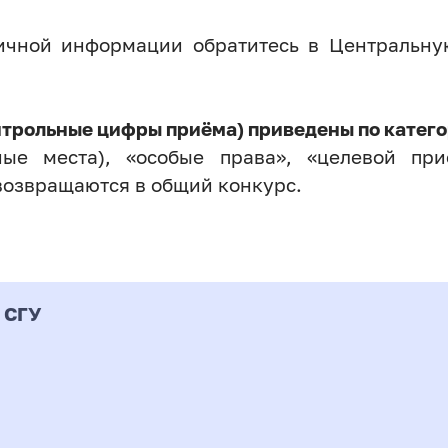
личной информации обратитесь в Центральн
нтрольные цифры приёма) приведены по катего
ые места), «особые права», «целевой прие
возвращаются в общий конкурс.
 СГУ
Форма
альность
К
подготовки