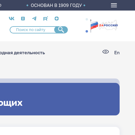
ОСНОВАН В 1909 ГОДУ
О
Социальные
сети
дная деятельность
En
ющих