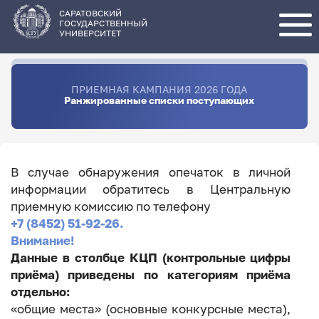
Перейти
к
основному
САРАТОВСКИЙ
содержанию
ГОСУДАРСТВЕННЫЙ
УНИВЕРСИТЕТ
ПРИЕМНАЯ КАМПАНИЯ 2026 ГОДА
Ранжированные списки поступающих
В случае обнаружения опечаток в личной
информации обратитесь в Центральную
приемную комиссию по телефону
+7 (8452) 51-92-26.
Внимание!
Данные в столбце КЦП (контрольные цифры
приёма) приведены по категориям приёма
отдельно:
«общие места» (основные конкурсные места),