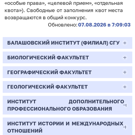
«особые права», «целевой прием», «отдельная
квота»). Свободные от заполнения квот места
возвращаются в общий конкурс.
Обновлено:
07.08.2026 в 7:09:03
БАЛАШОВСКИЙ ИНСТИТУТ (ФИЛИАЛ) СГУ
БИОЛОГИЧЕСКИЙ ФАКУЛЬТЕТ
44.03.02
Психолого-педагогическое образование
ГЕОГРАФИЧЕСКИЙ ФАКУЛЬТЕТ
06.03.01
Очная | Бакалавр
Биология
ГЕОЛОГИЧЕСКИЙ ФАКУЛЬТЕТ
05.03.02
Всего бюджетных мест - 10
Очная | Бакалавр
География
ИНСТИТУТ ДОПОЛНИТЕЛЬНОГО
05.03.01
ПРОФЕССИОНАЛЬНОГО ОБРАЗОВАНИЯ
Всего бюджетных мест - 50
Бюджет/
Профиль: Практическая
Очная | Бакалавр
Геология
Общие места
психология образования
ИНСТИТУТ ИСТОРИИ И МЕЖДУНАРОДНЫХ
38.03.02
Всего бюджетных мест - 15
Бюджет/Общие места
Очная | Бакалавр
ОТНОШЕНИЙ
8