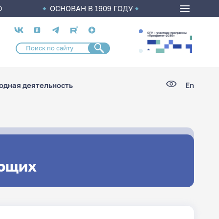
ОСНОВАН В 1909 ГОДУ
О
Социальные
сети
дная деятельность
En
ющих