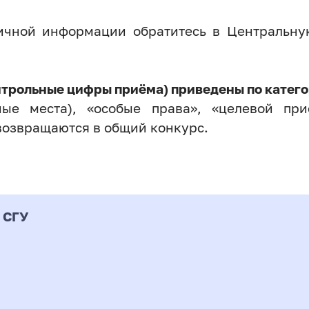
личной информации обратитесь в Центральн
нтрольные цифры приёма) приведены по катего
ые места), «особые права», «целевой прие
возвращаются в общий конкурс.
 СГУ
Форма
альность
К
подготовки