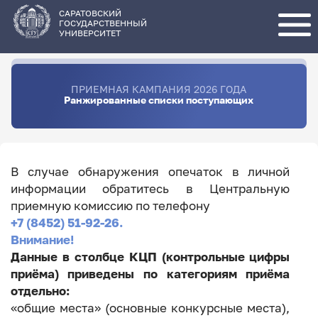
Перейти
к
основному
САРАТОВСКИЙ
содержанию
ГОСУДАРСТВЕННЫЙ
УНИВЕРСИТЕТ
ПРИЕМНАЯ КАМПАНИЯ 2026 ГОДА
Ранжированные списки поступающих
В случае обнаружения опечаток в личной
информации обратитесь в Центральную
приемную комиссию по телефону
+7 (8452) 51-92-26.
Внимание!
Данные в столбце КЦП (контрольные цифры
приёма) приведены по категориям приёма
отдельно:
«общие места» (основные конкурсные места),