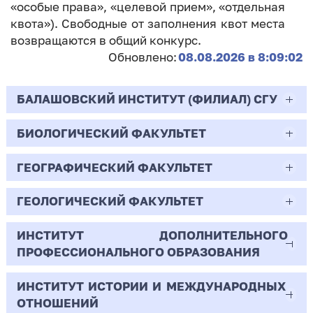
«особые права», «целевой прием», «отдельная
квота»). Свободные от заполнения квот места
возвращаются в общий конкурс.
Обновлено:
08.08.2026 в 8:09:02
БАЛАШОВСКИЙ ИНСТИТУТ (ФИЛИАЛ) СГУ
БИОЛОГИЧЕСКИЙ ФАКУЛЬТЕТ
44.03.02
Психолого-педагогическое образование
ГЕОГРАФИЧЕСКИЙ ФАКУЛЬТЕТ
06.03.01
Очная | Бакалавр
Биология
ГЕОЛОГИЧЕСКИЙ ФАКУЛЬТЕТ
05.03.02
Всего бюджетных мест - 10
Очная | Бакалавр
География
ИНСТИТУТ ДОПОЛНИТЕЛЬНОГО
05.03.01
ПРОФЕССИОНАЛЬНОГО ОБРАЗОВАНИЯ
Всего бюджетных мест - 50
Бюджет/
Профиль: Практическая
Очная | Бакалавр
Геология
Общие места
психология образования
ИНСТИТУТ ИСТОРИИ И МЕЖДУНАРОДНЫХ
38.03.02
Всего бюджетных мест - 15
Бюджет/Общие места
Очная | Бакалавр
ОТНОШЕНИЙ
8