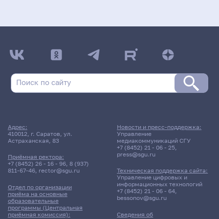
Адрес:
Новости и пресс-поддержка:
410012, г. Саратов, ул.
Управление
Астраханская, 83
медиакоммуникаций СГУ
+7 (8452) 21 - 06 - 25
,
press@sgu.ru
Приёмная ректора:
+7 (8452) 26 - 16 - 96
,
8 (937)
811-67-46
,
rector@sgu.ru
Техническая поддержка сайта:
Управление цифровых и
информационных технологий
Отдел по организации
+7 (8452) 21 - 06 - 64
,
приёма на основные
bessonov@sgu.ru
образовательные
программы (Центральная
приёмная комиссия):
Сведения об