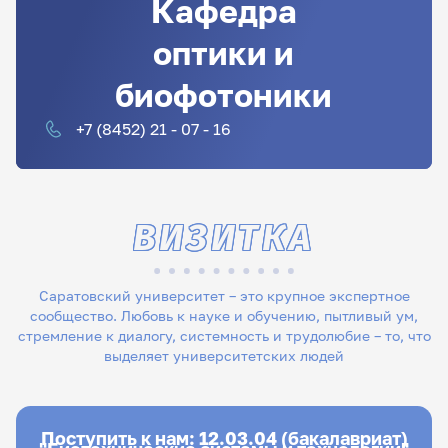
Кафедра
оптики и
биофотоники
+7 (8452) 21 - 07 - 16
ВИЗИТКА
Саратовский университет – это крупное экспертное
сообщество. Любовь к науке и обучению, пытливый ум,
стремление к диалогу, системность и трудолюбие – то, что
выделяет университетских людей
Поступить к нам: 12.03.04 (бакалавриат)