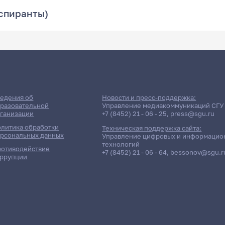
аспиранты)
едения об
Новости и пресс-поддержка:
разовательной
Управление медиакоммуникаций СГУ
ганизации
+7 (8452) 21 - 06 - 25
,
press@sgu.ru
литика обработки
Техническая поддержка сайта:
рсональных данных
Управление цифровых и информацио
технологий
отиводействие
+7 (8452) 21 - 06 - 64
,
bessonov@sgu.r
ррупции