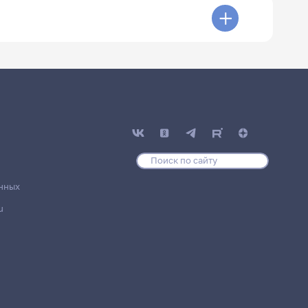
нных
u