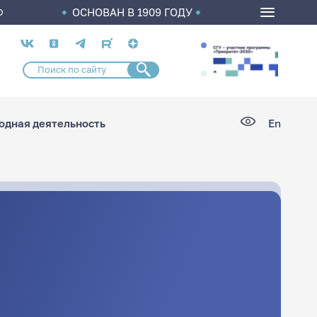
ОСНОВАН В 1909 ГОДУ
О
Социальные
сети
дная деятельность
En