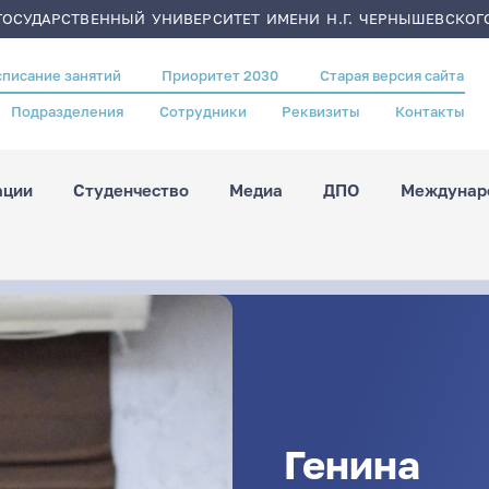
ОСУДАРСТВЕННЫЙ УНИВЕРСИТЕТ ИМЕНИ Н.Г. ЧЕРНЫШЕВСКОГ
списание занятий
Приоритет 2030
Старая версия сайта
Подразделения
Сотрудники
Реквизиты
Контакты
ации
Студенчество
Медиа
ДПО
Междунаро
Генина