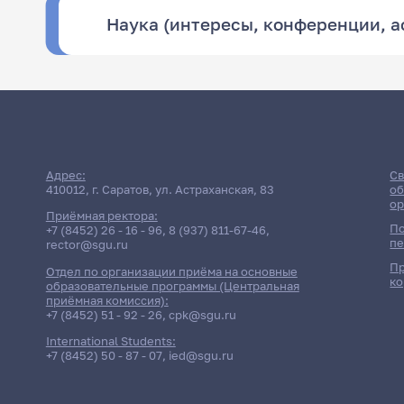
Наука (интересы, конференции, 
Адрес:
Св
410012, г. Саратов, ул. Астраханская, 83
об
ор
Приёмная ректора:
По
+7 (8452) 26 - 16 - 96
,
8 (937) 811-67-46
,
пе
rector@sgu.ru
Пр
Отдел по организации приёма на основные
ко
образовательные программы (Центральная
приёмная комиссия):
+7 (8452) 51 - 92 - 26
,
cpk@sgu.ru
International Students:
+7 (8452) 50 - 87 - 07
,
ied@sgu.ru