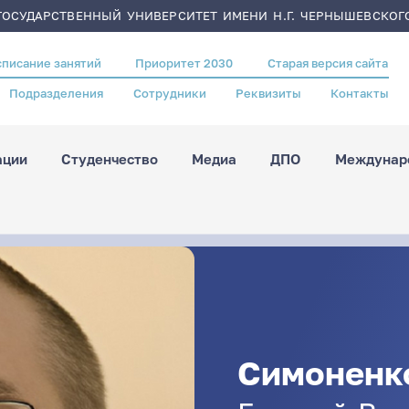
ОСУДАРСТВЕННЫЙ УНИВЕРСИТЕТ ИМЕНИ Н.Г. ЧЕРНЫШЕВСКОГ
списание занятий
Приоритет 2030
Старая версия сайта
Подразделения
Сотрудники
Реквизиты
Контакты
ации
Студенчество
Медиа
ДПО
Междунаро
Симоненк