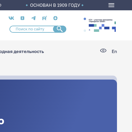
ОСНОВАН В 1909 ГОДУ
О
Социальные
сети
дная деятельность
En
о