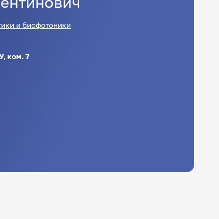
ентинович
тики и биофотоники
, ком. 7
u