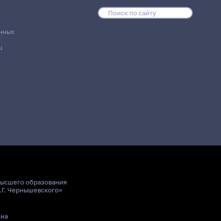
нных
u
высшего образования
.Г. Чернышевского»
ьна