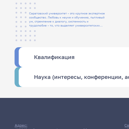
Саратовский университет – это крупное экспертное
сообщество. Любовь к науке и обучению, пытливый
ум, стремление к диалогу, системность и
трудолюбие – то, что выделяет университетских
людей
Квалификация
Наука (интересы, конференции, 
Адрес:
Св