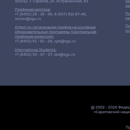
410012, г. Саратов, ул. Астраханская, 83
об
ор
Приёмная ректора:
По
+7 (8452) 26 - 16 - 96
,
8 (937) 811-67-46
,
пе
rector@sgu.ru
Пр
Отдел по организации приёма на основные
ко
образовательные программы (Центральная
приёмная комиссия):
+7 (8452) 51 - 92 - 26
,
cpk@sgu.ru
International Students:
+7 (8452) 50 - 87 - 07
,
ied@sgu.ru
@ 2002 - 2026 Феде
«Саратовский наци
Пр