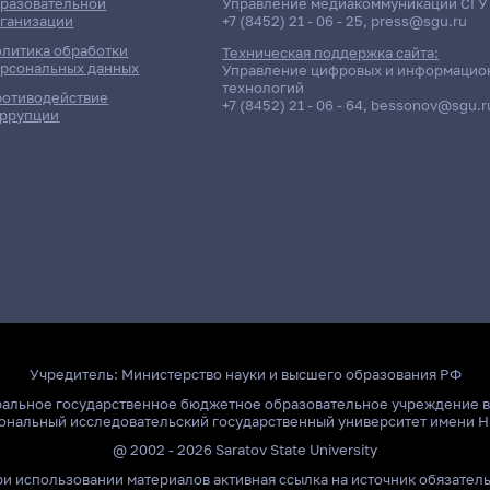
разовательной
Управление медиакоммуникаций СГУ
ганизации
+7 (8452) 21 - 06 - 25
,
press@sgu.ru
литика обработки
Техническая поддержка сайта:
рсональных данных
Управление цифровых и информацио
технологий
отиводействие
+7 (8452) 21 - 06 - 64
,
bessonov@sgu.r
ррупции
Учредитель:
Министерство науки и высшего образования РФ
ральное государственное бюджетное образовательное учреждение 
ональный исследовательский государственный университет имени Н
@ 2002 - 2026 Saratov State University
и использовании материалов активная ссылка на источник обязател