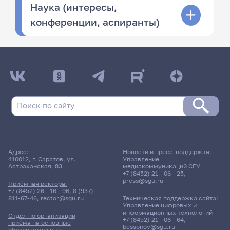
Наука (интересы,
конференции, аспиранты)
Адрес:
Новости и пресс-поддержка:
410012, г. Саратов, ул.
Управление
Астраханская, 83
медиакоммуникаций СГУ
+7 (8452) 21 - 06 - 25
,
press@sgu.ru
Приёмная ректора:
+7 (8452) 26 - 16 - 96
,
8 (937)
811-67-46
,
rector@sgu.ru
Техническая поддержка сайта:
Управление цифровых и
информационных технологий
Отдел по организации
+7 (8452) 21 - 06 - 64
,
приёма на основные
bessonov@sgu.ru
образовательные