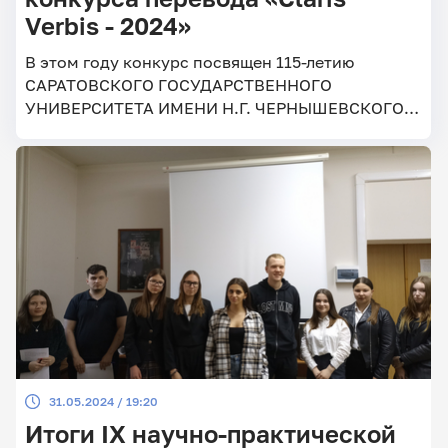
Verbis - 2024»
В этом году конкурс посвящен 115-летию
САРАТОВСКОГО ГОСУДАРСТВЕННОГО
УНИВЕРСИТЕТА ИМЕНИ Н.Г. ЧЕРНЫШЕВСКОГО
Конкурс организован кафедрой английского
языка и межкультурной коммуникации
факультета гуманитарных дисциплин, русского и
иностранных языков. В фестивале-конкурсе
переводы участвовали студенты 10 факультетов
и институтов СГУ – свыше 260 человек. Жюри
конкурса (доценты Сокиркина Л.И., Иванова
Д.А.., Кубракова Н.А., Сосновская А.А., Павлова
О.В., ст. преподаватель Павлова Н.В.,
преподаватели Уколова М.В., Крючкова А.А.),
определило победителей в 5 номинациях.
31.05.2024 / 19:20
Итоги IX научно-практической