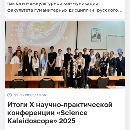
языка и межкультурной коммуникации
факультета гуманитарных дисциплин, русского и
иностранных языков. В фестивале-конкурсе
переводы участвовали студенты 10 факультетов
и институтов СГУ – свыше 250 человек. Жюри
конкурса (доценты Сокиркина Л.И., Иванова
Д.А.., Кубракова Н.А., Сосновская А.А., Павлова
О.В., ст. преподаватель Павлова Н.В.,
преподаватели Уколова М.В., Крючкова А.А.),
определило победителей в 5 номинациях.
29.05.2025 / 18:56
Итоги X научно-практической
конференции «Science
Kaleidoscope» 2025