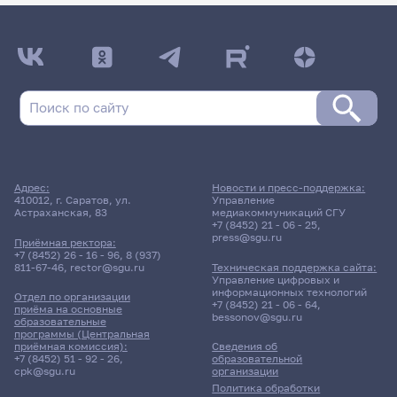
Адрес:
Новости и пресс-поддержка:
410012, г. Саратов, ул.
Управление
Астраханская, 83
медиакоммуникаций СГУ
+7 (8452) 21 - 06 - 25
,
press@sgu.ru
Приёмная ректора:
+7 (8452) 26 - 16 - 96
,
8 (937)
811-67-46
,
rector@sgu.ru
Техническая поддержка сайта:
Управление цифровых и
информационных технологий
Отдел по организации
+7 (8452) 21 - 06 - 64
,
приёма на основные
bessonov@sgu.ru
образовательные
программы (Центральная
приёмная комиссия):
Сведения об
+7 (8452) 51 - 92 - 26
,
образовательной
cpk@sgu.ru
организации
Политика обработки