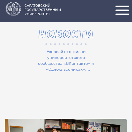
Перейти
к
основному
САРАТОВСКИЙ
содержанию
ГОСУДАРСТВЕННЫЙ
УНИВЕРСИТЕТ
НОВОСТИ
Узнавайте о жизни
университетского
сообщества «ВКонтакте» и
«Одноклассниках»,
следите за новостями в
«Телеграме», читайте
лонгриды в «Дзене»,
смотрите сюжеты на
«Rutube»