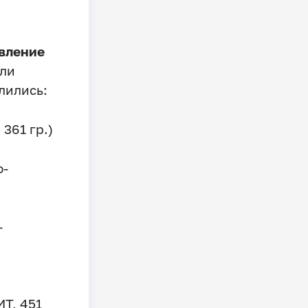
вление
ли
лились:
361 гр.)
о-
-
Т, 451