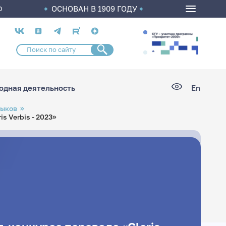
ОСНОВАН В 1909 ГОДУ
О
Социальные
сети
дная деятельность
En
зыков
s Verbis - 2023»