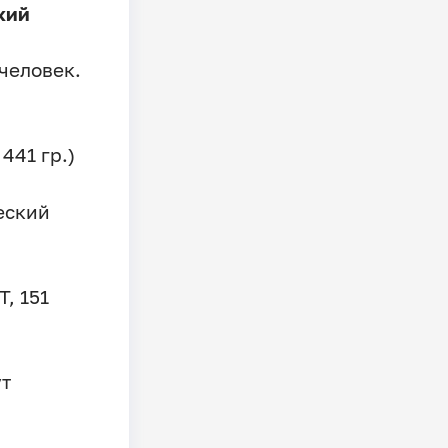
кий
человек.
441 гр.)
еский
, 151
ут