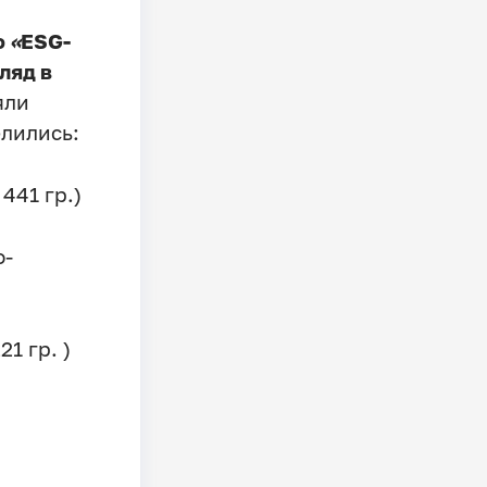
ю
«
ESG-
ляд в
яли
елились:
441 гр.)
о-
1 гр. )