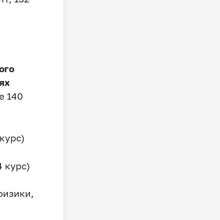
ого
ях
е 140
курс)
4 курс)
физики,