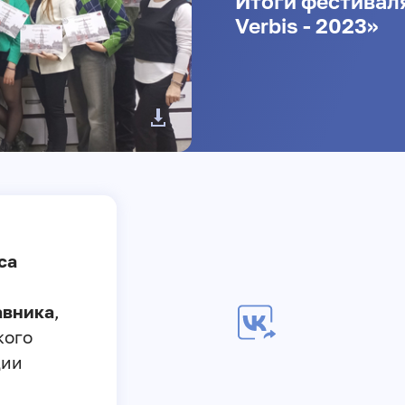
Итоги фестиваля
Verbis - 2023»
са
авника
,
кого
ции