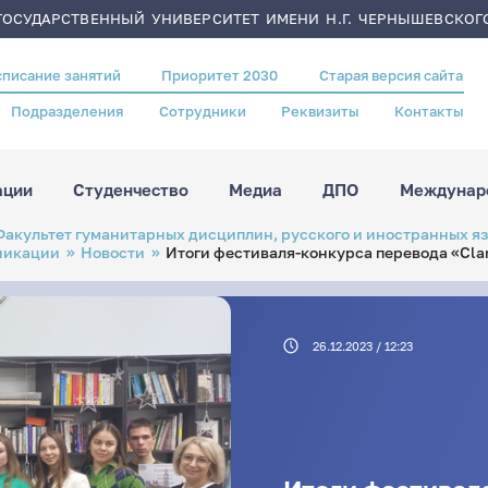
ОСУДАРСТВЕННЫЙ УНИВЕРСИТЕТ ИМЕНИ Н.Г. ЧЕРНЫШЕВСКОГ
списание занятий
Приоритет 2030
Старая версия сайта
Подразделения
Сотрудники
Реквизиты
Контакты
ации
Студенчество
Медиа
ДПО
Междунаро
Факультет гуманитарных дисциплин, русского и иностранных я
никации
Новости
Итоги фестиваля-конкурса перевода «Clari
26.12.2023 / 12:23