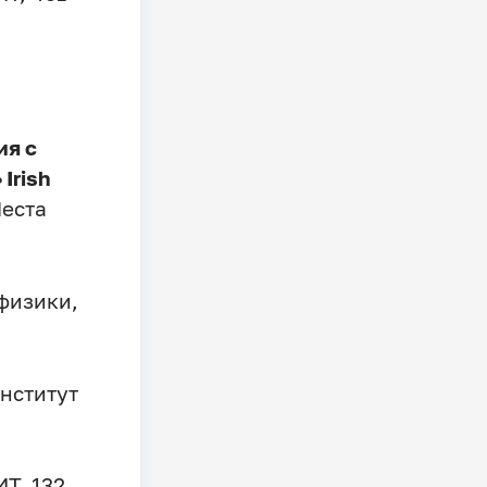
ия с
Irish
Места
 физики,
нститут
Т, 132