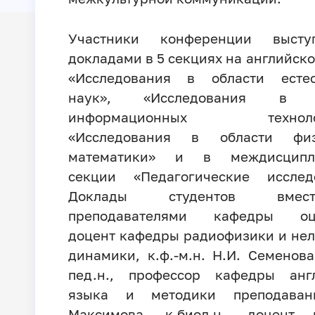
Участники конференции выст
докладами в 5 секциях на английско
«Исследования в области естес
наук», «Исследования в о
информационных технологи
«Исследования в области ф
математики» и в междисципл
секции «Педагогические исследо
Доклады студентов вме
преподавателями кафедры оц
доцент кафедры радиофизики и не
динамики, к.ф.-м.н. Н.И. Семенова
пед.н., профессор кафедры англ
языка и методики преподаван
Максимова, к.биол.н., доцент 