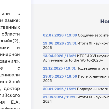
упили с
м языке:
Но
твенных
бласти
02.07.2026 / 19:39
Общеуниверситет
й»(2),
19.06.2026 / 15:31
Итоги XI научно-
изики и
2026
инарной
13.04.2026 / 13:21
ИТОГИ XVI научно
Achievements to the World-2026»
вания».
сте с
21.12.2025 / 19:31
Подведены итоги ф
енивали
29.05.2025 / 18:56
Итоги X научно-
2025
линейной
, доктор
30.01.2025 / 15:21
Подведены итоги 
ийского
31.05.2024 / 19:20
Итоги IX научно-
ия Е.А.
2024
кафедры