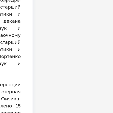
 старший
атики и
 декана
наук и
аочному
старший
атики и
ртенко
наук и
еренции
остерная
Физика.
влено 15
ведение