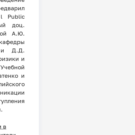
едварил
l Public
ный доц.
ой А.Ю.
 кафедры
ии Д.Д.
физики и
Учебной
атенко и
лийского
никации
упления
.
 в
ители.