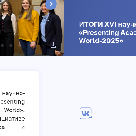
ИТОГИ XVI науч
«Presenting Aca
World-2025»
научно-
senting
World».
циативе
зыка и