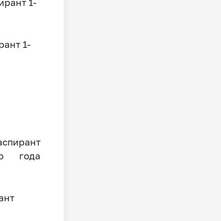
ирант 1-
рант 1-
спирант
го года
ант
а