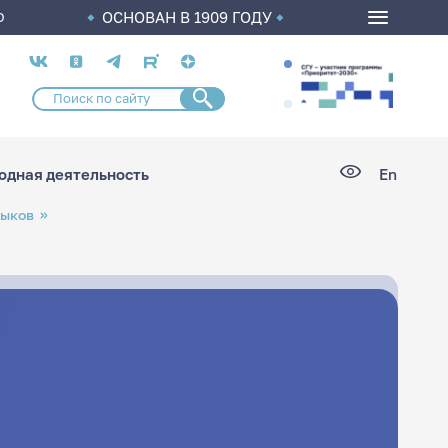
ОСНОВАН В 1909 ГОДУ
О
Социальные
сети
дная деятельность
En
зыков