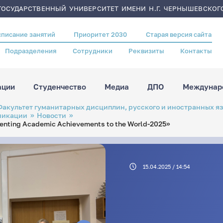
ОСУДАРСТВЕННЫЙ УНИВЕРСИТЕТ ИМЕНИ Н.Г. ЧЕРНЫШЕВСКОГ
списание занятий
Приоритет 2030
Старая версия сайта
Подразделения
Сотрудники
Реквизиты
Контакты
ации
Студенчество
Медиа
ДПО
Междунаро
Факультет гуманитарных дисциплин, русского и иностранных я
никации
Новости
ting Academic Achievements to the World-2025»
15.04.2025 / 14:54