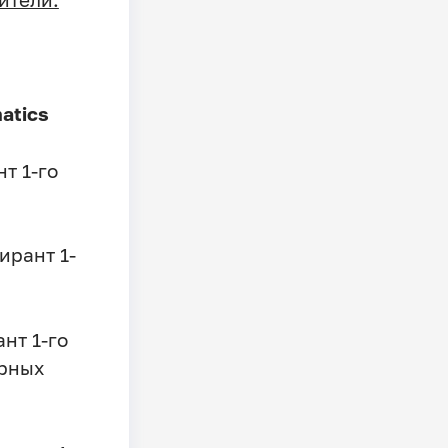
matics
т 1-го
ирант 1-
нт 1-го
ерных