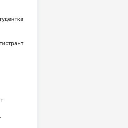
тудентка
гистрант
нт
.