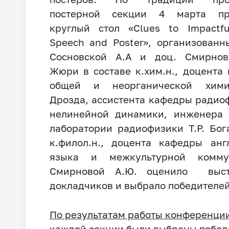
постерной секции 4 марта пр
круглый стол «Clues to Impactfu
Speech and Poster», организован
Сосновской А.А и доц. Смирнов
Жюри в составе к.хим.н., доцента
общей и неорганической хим
Дрозда, ассистента кафедры радио
нелинейной динамики, инженера 
лаборатории радиофизики Т.Р. Бог
к.филол.н., доцента кафедры анг
языка и межкультурной комму
Смирновой А.Ю. оценило выст
докладчиков и выбрало победителей
По результатам работы конференции
каждой секции были выбраны побед