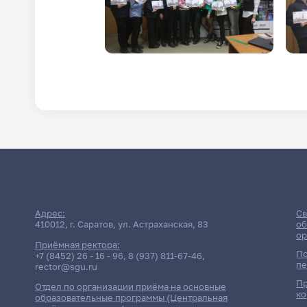
Адрес:
Св
410012, г. Саратов, ул. Астраханская, 83
об
ор
Приёмная ректора:
По
+7 (8452) 26 - 16 - 96
,
8 (937) 811-67-46
,
пе
rector@sgu.ru
Пр
Отдел по организации приёма на основные
ко
образовательные программы (Центральная