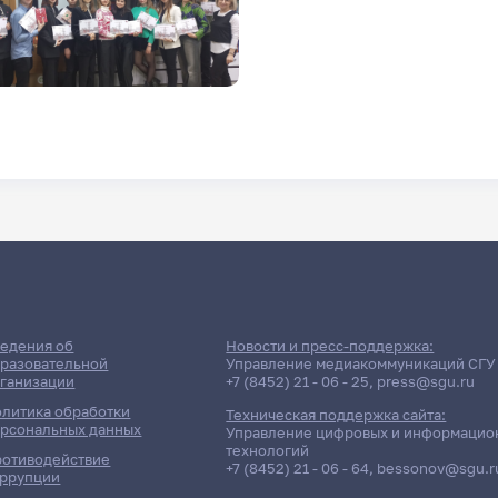
едения об
Новости и пресс-поддержка:
разовательной
Управление медиакоммуникаций СГУ
ганизации
+7 (8452) 21 - 06 - 25
,
press@sgu.ru
литика обработки
Техническая поддержка сайта:
рсональных данных
Управление цифровых и информацио
технологий
отиводействие
+7 (8452) 21 - 06 - 64
,
bessonov@sgu.r
ррупции