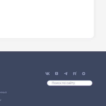
нных
u