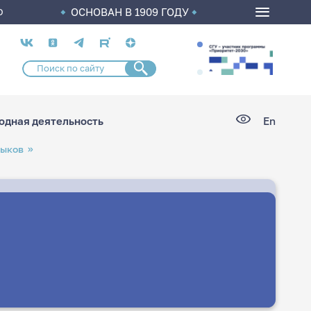
ОСНОВАН В 1909 ГОДУ
О
Социальные
сети
дная деятельность
En
зыков