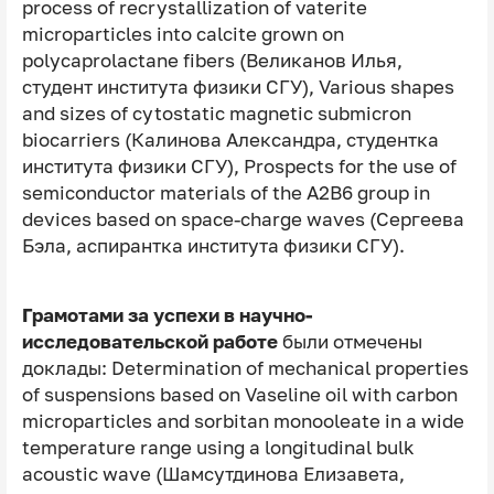
process of recrystallization of vaterite
microparticles into calcite grown on
polycaprolactane fibers (Великанов Илья,
студент института физики СГУ), Various shapes
and sizes of cytostatic magnetic submicron
biocarriers (Калинова Александра, студентка
института физики СГУ), Prospects for the use of
semiconductor materials of the A2B6 group in
devices based on space-charge waves (Сергеева
Бэла, аспирантка института физики СГУ).
Грамотами за успехи в научно-
исследовательской работе
были отмечены
доклады: Determination of mechanical properties
of suspensions based on Vaseline oil with carbon
microparticles and sorbitan monooleate in a wide
temperature range using a longitudinal bulk
acoustic wave (Шамсутдинова Елизавета,