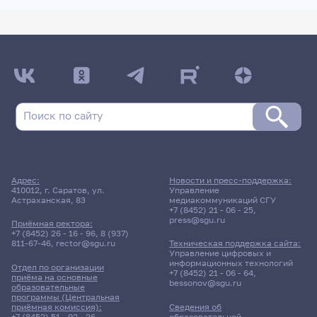
Адрес:
Новости и пресс-поддержка:
410012, г. Саратов, ул.
Управление
Астраханская, 83
медиакоммуникаций СГУ
+7 (8452) 21 - 06 - 25
,
press@sgu.ru
Приёмная ректора:
+7 (8452) 26 - 16 - 96
,
8 (937)
811-67-46
,
rector@sgu.ru
Техническая поддержка сайта:
Управление цифровых и
информационных технологий
Отдел по организации
+7 (8452) 21 - 06 - 64
,
приёма на основные
bessonov@sgu.ru
образовательные
программы (Центральная
приёмная комиссия):
Сведения об
+7 (8452) 51 - 92 - 26
,
образовательной