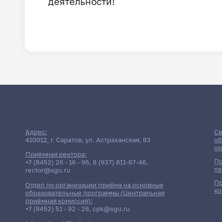
деятельности!
Адрес:
Св
410012, г. Саратов, ул. Астраханская, 83
об
ор
Приёмная ректора:
По
+7 (8452) 26 - 16 - 96
,
8 (937) 811-67-46
,
пе
rector@sgu.ru
Пр
Отдел по организации приёма на основные
ко
образовательные программы (Центральная
приёмная комиссия):
+7 (8452) 51 - 92 - 26
,
cpk@sgu.ru