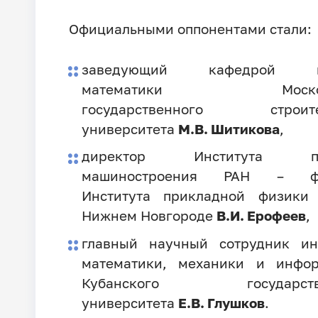
Официальными оппонентами стали:
заведующий кафедрой в
математики Московс
государственного строите
университета
М.В. Шитикова
,
директор Института пр
машиностроения РАН – фи
Института прикладной физики
Нижнем Новгороде
В.И. Ерофеев
,
главный научный сотрудник ин
математики, механики и инфор
Кубанского государстве
университета
Е.В. Глушков
.