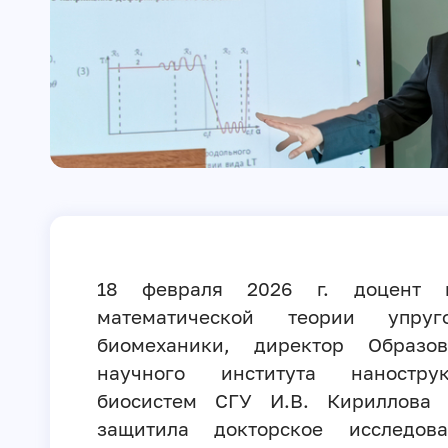
18 февраля 2026 г. доцент 
математической теории упру
биомеханики, директор Образова
научного института наностр
биосистем СГУ И.В. Кириллова 
защитила докторское исследов