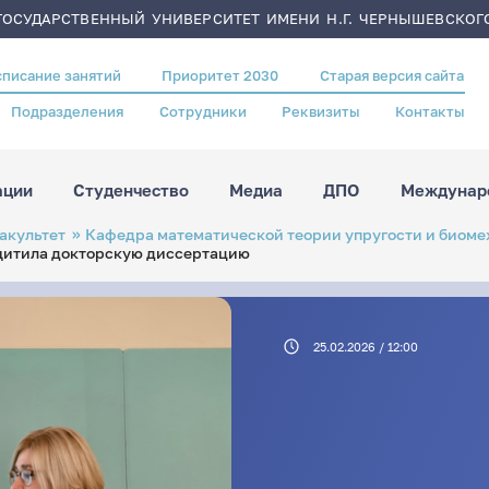
ОСУДАРСТВЕННЫЙ УНИВЕРСИТЕТ ИМЕНИ Н.Г. ЧЕРНЫШЕВСКОГ
списание занятий
Приоритет 2030
Старая версия сайта
Подразделения
Сотрудники
Реквизиты
Контакты
ации
Студенчество
Медиа
ДПО
Междунаро
акультет
Кафедра математической теории упругости и биом
ащитила докторскую диссертацию
25.02.2026 / 12:00