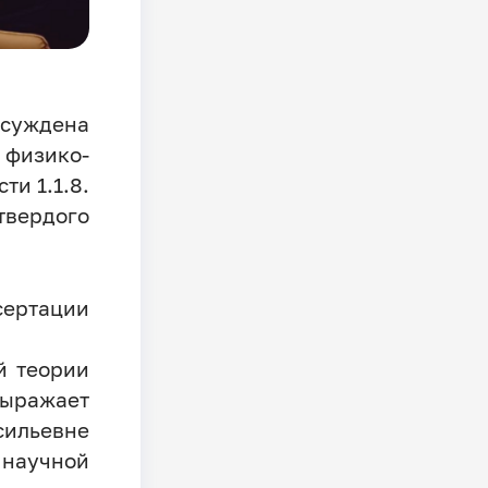
исуждена
изико-
ти 1.1.8.
вердого
сертации
й теории
ыражает
сильевне
 научной