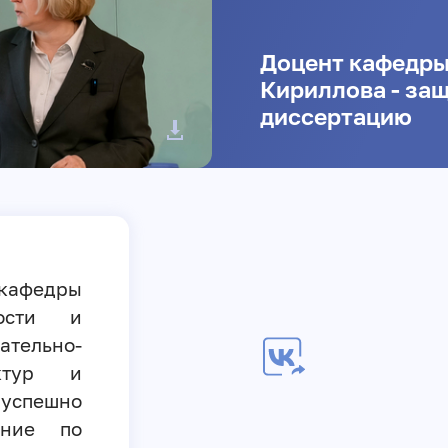
Доцент кафедры
Кириллова - за
диссертацию
кафедры
гости и
тельно-
уктур и
успешно
ание по