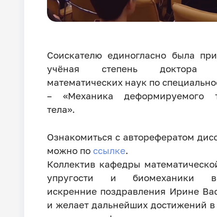
Соискателю единогласно была пр
учёная степень доктора ф
математических наук по специальнос
– «Механика деформируемого т
тела».
Ознакомиться с авторефератом дис
можно по
ссылке
.
Коллектив кафедры математическо
упругости и биомеханики в
искренние поздравления Ирине Ва
и желает дальнейших достижений в