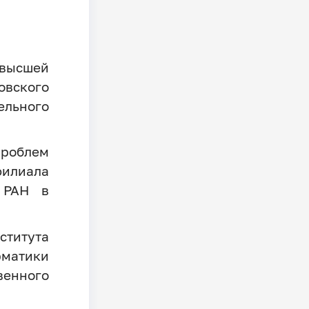
ысшей
кого
льного
облем
лиала
 РАН в
ститута
матики
нного