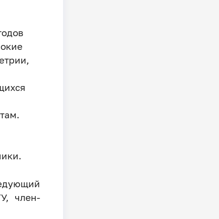
тодов
рокие
етрии,
ящихся
там.
ники.
едующий
У, член-