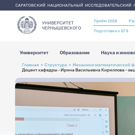
САРАТОВСКИЙ НАЦИОНАЛЬНЫЙ ИССЛЕДОВАТЕЛЬСКИЙ Г
Приём 2026
Ра
Header
УНИВЕРСИТЕТ
menu
ЧЕРНЫШЕВСКОГO
Подготовка к ЕГЭ
Университет
Образование
Наука и иннов
Перейти
Строка
Главная
Структура
Механико-математический ф
к
навигации
Доцент кафедры - Ирина Васильевна Кириллова - з
основному
содержанию