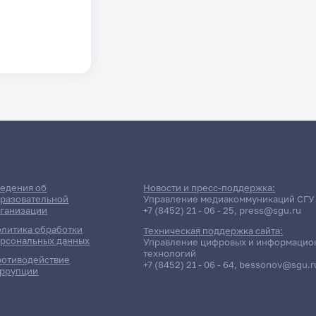
едения об
Новости и пресс-поддержка:
разовательной
Управление медиакоммуникаций СГУ
ганизации
+7 (8452) 21 - 06 - 25
,
press@sgu.ru
литика обработки
Техническая поддержка сайта:
рсональных данных
Управление цифровых и информацио
технологий
отиводействие
+7 (8452) 21 - 06 - 64
,
bessonov@sgu.r
ррупции