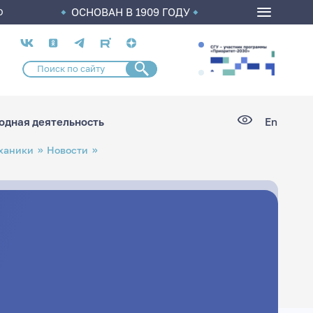
ОСНОВАН В 1909 ГОДУ
О
Социальные
сети
дная деятельность
En
еханики
Новости