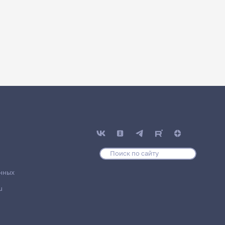
нных
u