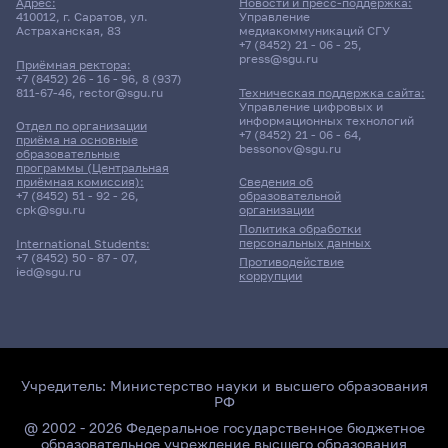
Адрес:
Новости и пресс-поддержка:
410012, г. Саратов, ул.
Управление
Астраханская, 83
медиакоммуникаций СГУ
+7 (8452) 21 - 06 - 25
,
press@sgu.ru
Приёмная ректора:
+7 (8452) 26 - 16 - 96
,
8 (937)
811-67-46
,
rector@sgu.ru
Техническая поддержка сайта:
Управление цифровых и
информационных технологий
Отдел по организации
+7 (8452) 21 - 06 - 64
,
приёма на основные
bessonov@sgu.ru
образовательные
программы (Центральная
приёмная комиссия):
Сведения об
+7 (8452) 51 - 92 - 26
,
образовательной
cpk@sgu.ru
организации
Политика обработки
персональных данных
International Students:
+7 (8452) 50 - 87 - 07
,
Противодействие
ied@sgu.ru
коррупции
Учредитель:
Министерство науки и высшего образования
РФ
@ 2002 - 2026 Федеральное государственное бюджетное
образовательное учреждение высшего образования