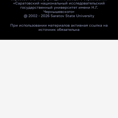
«Саратовский национальный исследовательский
государственный университет имени Н.Г.
Чернышевского»
@ 2002 - 2026 Saratov State University
При использовании материалов активная ссылка на
источник обязательна