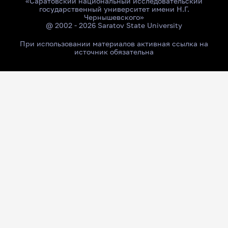
«Саратовский национальный исследовательский
государственный университет имени Н.Г.
Чернышевского»
@ 2002 - 2026 Saratov State University
При использовании материалов активная ссылка на
источник обязательна