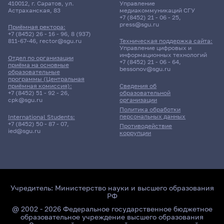
410012, г. Саратов, ул.
Управление
Астраханская, 83
медиакоммуникаций СГУ
+7 (8452) 21 - 06 - 25
,
press@sgu.ru
Приёмная ректора:
+7 (8452) 26 - 16 - 96
,
8 (937)
811-67-46
,
rector@sgu.ru
Техническая поддержка сайта:
Управление цифровых и
информационных технологий
Отдел по организации
+7 (8452) 21 - 06 - 64
,
приёма на основные
bessonov@sgu.ru
образовательные
программы (Центральная
приёмная комиссия):
Сведения об
+7 (8452) 51 - 92 - 26
,
образовательной
cpk@sgu.ru
организации
Политика обработки
персональных данных
International Students:
+7 (8452) 50 - 87 - 07
,
Противодействие
ied@sgu.ru
коррупции
Учредитель:
Министерство науки и высшего образования
РФ
@ 2002 - 2026 Федеральное государственное бюджетное
образовательное учреждение высшего образования