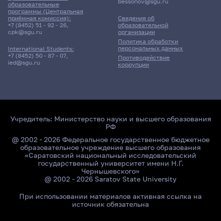
bessonov@sgu.ru
образовательные
программы (Центральная
приёмная комиссия):
Сведения об
+7 (8452) 51 - 92 - 26
,
образовательной
cpk@sgu.ru
организации
Политика обработки
персональных данных
International Students:
+7 (8452) 50 - 87 - 07
,
Противодействие
ied@sgu.ru
коррупции
Учредитель:
Министерство науки и высшего образования
РФ
@ 2002 - 2026 Федеральное государственное бюджетное
образовательное учреждение высшего образования
«Саратовский национальный исследовательский
государственный университет имени Н.Г.
Чернышевского»
@ 2002 - 2026 Saratov State University
При использовании материалов активная ссылка на
источник обязательна