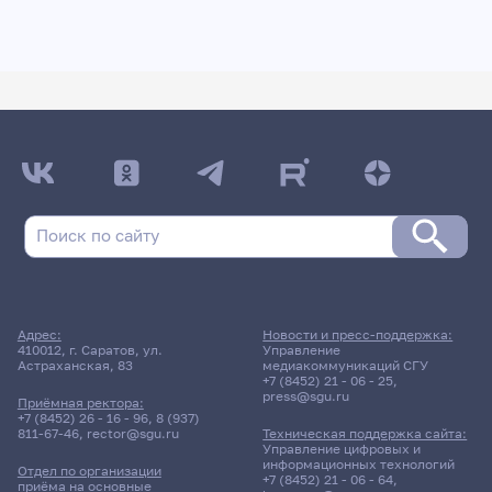
Адрес:
Новости и пресс-поддержка:
410012, г. Саратов, ул.
Управление
Астраханская, 83
медиакоммуникаций СГУ
+7 (8452) 21 - 06 - 25
,
press@sgu.ru
Приёмная ректора:
+7 (8452) 26 - 16 - 96
,
8 (937)
811-67-46
,
rector@sgu.ru
Техническая поддержка сайта:
Управление цифровых и
информационных технологий
Отдел по организации
+7 (8452) 21 - 06 - 64
,
приёма на основные