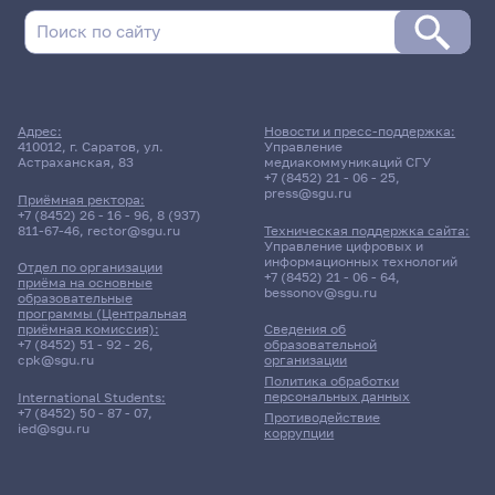
Адрес:
Новости и пресс-поддержка:
410012, г. Саратов, ул.
Управление
Астраханская, 83
медиакоммуникаций СГУ
+7 (8452) 21 - 06 - 25
,
press@sgu.ru
Приёмная ректора:
+7 (8452) 26 - 16 - 96
,
8 (937)
811-67-46
,
rector@sgu.ru
Техническая поддержка сайта:
Управление цифровых и
информационных технологий
Отдел по организации
+7 (8452) 21 - 06 - 64
,
приёма на основные
bessonov@sgu.ru
образовательные
программы (Центральная
приёмная комиссия):
Сведения об
+7 (8452) 51 - 92 - 26
,
образовательной
cpk@sgu.ru
организации
Политика обработки
персональных данных
International Students:
+7 (8452) 50 - 87 - 07
,
Противодействие
ied@sgu.ru
коррупции