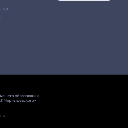
нных
u
высшего образования
.Г. Чернышевского»
ьна