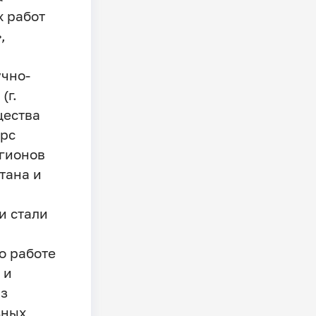
х работ
,
чно-
(г.
щества
урс
егионов
тана и
и стали
о работе
 и
из
ьных