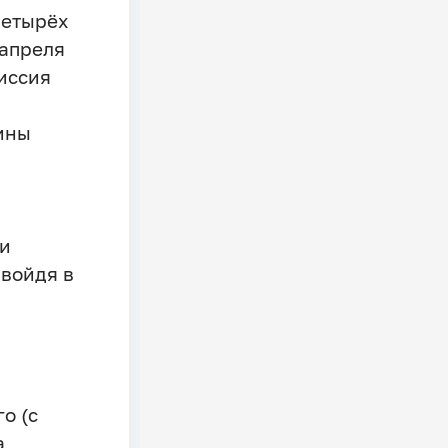
четырёх
 апреля
миссия
ины
ии
войдя в
о (с
а