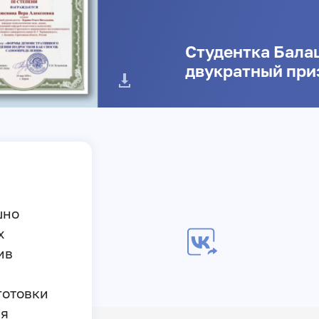
Студентка Бала
двукратный при
шно
х
ив
готовки
ая