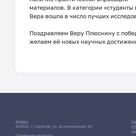
материалов. В категории «студенты 
Вера вошла в число лучших исследо
Поздравляем Веру Плюснину с побе
желаем ей новых научных достижен
Адрес:
Св
410012, г. Саратов, ул. Астраханская, 83
об
ор
Приёмная ректора: