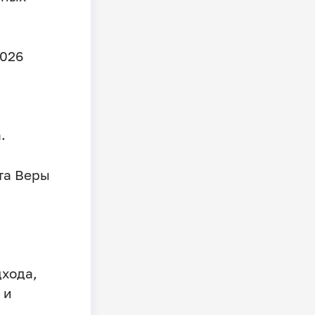
2026
.
та Веры
дхода,
 и