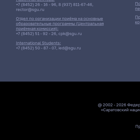
По
+7 (8452) 26 - 16 - 96
,
8 (937) 811-67-46
,
пе
rector@sgu.ru
Пр
Отдел по организации приёма на основные
ко
образовательные программы (Центральная
приёмная комиссия):
+7 (8452) 51 - 92 - 26
,
cpk@sgu.ru
International Students:
+7 (8452) 50 - 87 - 07
,
ied@sgu.ru
@ 2002 - 2026 Феде
«Саратовский наци
Пр