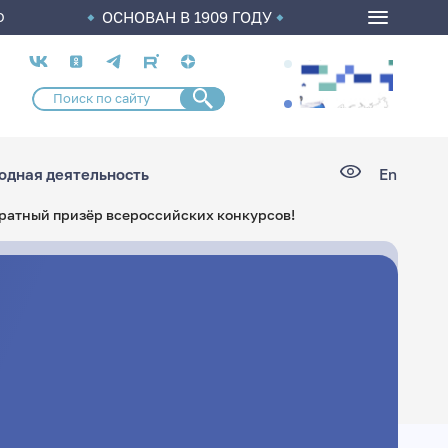
ОСНОВАН В 1909 ГОДУ
О
Социальные
сети
дная деятельность
En
кратный призёр всероссийских конкурсов!