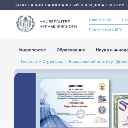
САРАТОВСКИЙ НАЦИОНАЛЬНЫЙ ИССЛЕДОВАТЕЛЬСКИЙ Г
Приём 2026
Ра
Header
УНИВЕРСИТЕТ
menu
ЧЕРНЫШЕВСКОГO
Подготовка к ЕГЭ
Университет
Образование
Наука и иннов
Перейти
Строка
Главная
Структура
Балашовский институт (фили
к
навигации
основному
содержанию