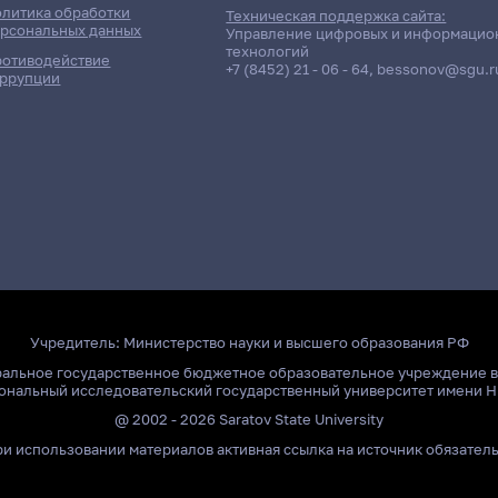
литика обработки
Техническая поддержка сайта:
рсональных данных
Управление цифровых и информацио
технологий
отиводействие
+7 (8452) 21 - 06 - 64
,
bessonov@sgu.r
ррупции
Учредитель:
Министерство науки и высшего образования РФ
ральное государственное бюджетное образовательное учреждение 
ональный исследовательский государственный университет имени Н
@ 2002 - 2026 Saratov State University
и использовании материалов активная ссылка на источник обязател