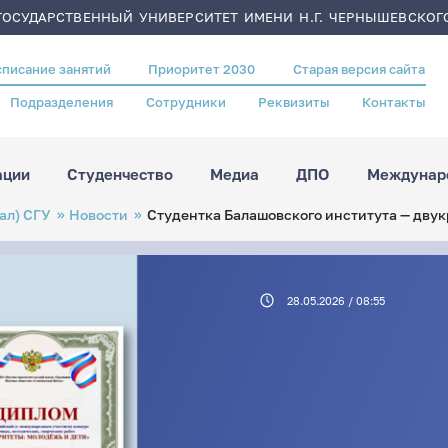
ОСУДАРСТВЕННЫЙ УНИВЕРСИТЕТ ИМЕНИ Н.Г. ЧЕРНЫШЕВСКОГ
списание занятий
Приоритет 2030
Старая версия сайта
Подразделения
Сотрудники
Реквизиты
Контакты
ации
Студенчество
Медиа
ДПО
Междунаро
ал) СГУ
Новости
Студентка Балашовского института — дву
28.05.2026 / 08:55