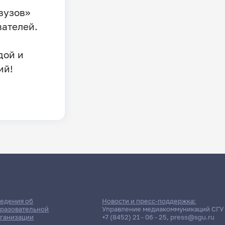
вузов»
вателей.
дой и
ий!
едения об
Новости и пресс-поддержка:
разовательной
Управление медиакоммуникаций СГУ
ганизации
+7 (8452) 21 - 06 - 25
,
press@sgu.ru