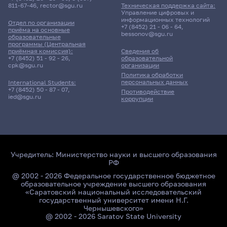
811-67-46
,
rector@sgu.ru
Техническая поддержка сайта:
Управление цифровых и
информационных технологий
Отдел по организации
+7 (8452) 21 - 06 - 64
,
приёма на основные
bessonov@sgu.ru
образовательные
программы (Центральная
приёмная комиссия):
Сведения об
+7 (8452) 51 - 92 - 26
,
образовательной
cpk@sgu.ru
организации
Политика обработки
персональных данных
International Students:
+7 (8452) 50 - 87 - 07
,
Противодействие
ied@sgu.ru
коррупции
Учредитель:
Министерство науки и высшего образования
РФ
@ 2002 - 2026 Федеральное государственное бюджетное
образовательное учреждение высшего образования
«Саратовский национальный исследовательский
государственный университет имени Н.Г.
Чернышевского»
@ 2002 - 2026 Saratov State University