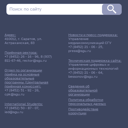
Адрес:
Новости и пресс-поддержка:
410012, г. Саратов, ул.
Управление
Астраханская, 83
медиакоммуникаций СГУ
+7 (8452) 21 - 06 - 25
,
press@sgu.ru
Приёмная ректора:
+7 (8452) 26 - 16 - 96
,
8 (937)
811-67-46
,
rector@sgu.ru
Техническая поддержка сайта:
Управление цифровых и
информационных технологий
Отдел по организации
+7 (8452) 21 - 06 - 64
,
приёма на основные
bessonov@sgu.ru
образовательные
программы (Центральная
приёмная комиссия):
Сведения об
+7 (8452) 51 - 92 - 26
,
образовательной
cpk@sgu.ru
организации
Политика обработки
персональных данных
International Students:
+7 (8452) 50 - 87 - 07
,
Противодействие
ied@sgu.ru
коррупции