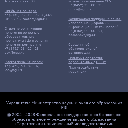
Астраханская, 83
медиакоммуникаций СГУ
+7 (8452) 21 - 06 - 25
,
press@sgu.ru
Приёмная ректора:
+7 (8452) 26 - 16 - 96
,
8 (937)
811-67-46
,
rector@sgu.ru
Техническая поддержка сайта:
Управление цифровых и
информационных технологий
Отдел по организации
+7 (8452) 21 - 06 - 64
,
приёма на основные
bessonov@sgu.ru
образовательные
программы (Центральная
приёмная комиссия):
Сведения об
+7 (8452) 51 - 92 - 26
,
образовательной
cpk@sgu.ru
организации
Политика обработки
персональных данных
International Students:
+7 (8452) 50 - 87 - 07
,
Противодействие
ied@sgu.ru
коррупции
Учредитель:
Министерство науки и высшего образования
РФ
@ 2002 - 2026 Федеральное государственное бюджетное
образовательное учреждение высшего образования
«Саратовский национальный исследовательский