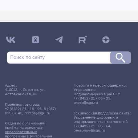
Адрес:
Новости и пресс-поддержка:
410012, г. Саратов, ул.
Управление
Астраханская, 83
медиакоммуникаций СГУ
+7 (8452) 21 - 06 - 25
,
press@sgu.ru
Приёмная ректора:
+7 (8452) 26 - 16 - 96
,
8 (937)
811-67-46
,
rector@sgu.ru
Техническая поддержка сайта:
Управление цифровых и
информационных технологий
Отдел по организации
+7 (8452) 21 - 06 - 64
,
приёма на основные
bessonov@sgu.ru
образовательные
программы (Центральная