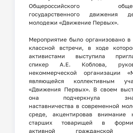
Общероссийского общест
государственного движения 
молодежи «Движение Первых».
Мероприятие было организовано в
классной встречи, в ходе котор
активистами выступила пригл
спикер А.Е. Коблова, руков
некоммерческой организации «М
являющейся коллективным уча
«Движения Первых». В своем выс
она подчеркнула значи
наставничества в современной мо
среде, акцентировав внимание 
старших товарищей в форми
активной гражданской п