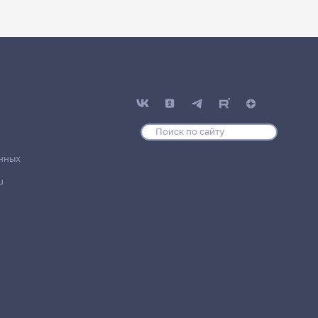
нных
u