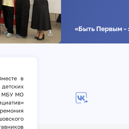
«Быть Первым - 
Вместе в
детских
е МБУ МО
ициатив»
ремония
овского
вников