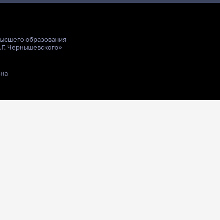
высшего образования
.Г. Чернышевского»
ьна