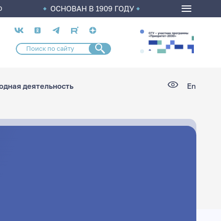
ОСНОВАН В 1909 ГОДУ
О
Социальные
сети
дная деятельность
En