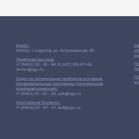
Адрес:
Св
410012, г. Саратов, ул. Астраханская, 83
об
ор
Приёмная ректора:
По
+7 (8452) 26 - 16 - 96
,
8 (937) 811-67-46
,
пе
rector@sgu.ru
Пр
Отдел по организации приёма на основные
ко
образовательные программы (Центральная
приёмная комиссия):
+7 (8452) 51 - 92 - 26
,
cpk@sgu.ru
International Students:
+7 (8452) 50 - 87 - 07
,
ied@sgu.ru