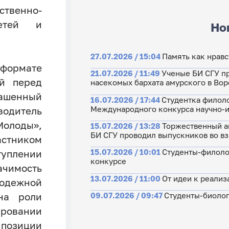
венно-
детей и
Но
27.07.2026 / 15:04
Память как нрав
 формате
21.07.2026 / 11:49
Ученые БИ СГУ п
ой перед
насекомых бархата амурского в Во
ашенный
16.07.2026 / 17:44
Студентка филоло
Международного конкурса научно-и
одитель
олоды»,
15.07.2026 / 13:28
Торжественный ак
БИ СГУ проводил выпускников во в
стником
15.07.2026 / 10:01
Студенты-филоло
туплении
конкурсе
мость
13.07.2026 / 11:00
От идеи к реализ
лодежной
на роли
09.07.2026 / 09:47
Студенты-биолог
ровании
озиции