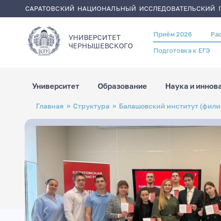
САРАТОВСКИЙ НАЦИОНАЛЬНЫЙ ИССЛЕДОВАТЕЛЬСКИЙ Г
Приём 2026
Ра
Header
УНИВЕРСИТЕТ
menu
ЧЕРНЫШЕВСКОГO
Подготовка к ЕГЭ
Университет
Образование
Наука и иннов
Перейти
Строка
Главная
Структура
Балашовский институт (фили
к
навигации
основному
содержанию