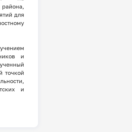
айона,
ятий для
ностному
ручением
ников и
ученный
й точкой
ьности,
тских и