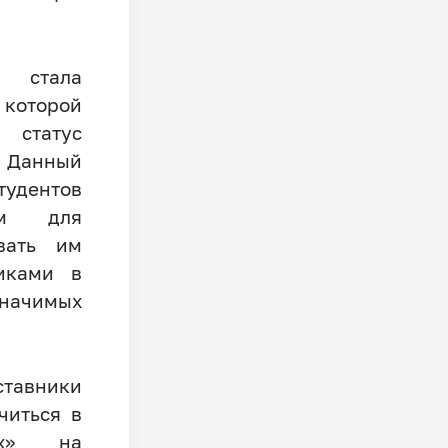
 стала
 которой
 статус
 Данный
дентов
ом для
вать им
иками в
значимых
тавники
читься в
ых» на