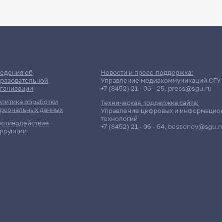
едения об
Новости и пресс-поддержка:
разовательной
Управление медиакоммуникаций СГУ
ганизации
+7 (8452) 21 - 06 - 25
,
press@sgu.ru
литика обработки
Техническая поддержка сайта:
рсональных данных
Управление цифровых и информацио
технологий
отиводействие
+7 (8452) 21 - 06 - 64
,
bessonov@sgu.r
ррупции