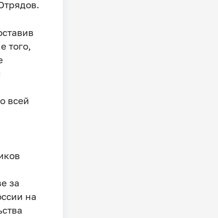
Отрядов.
оставив
е того,
е
й
о всей
иков
е за
оссии на
ьства