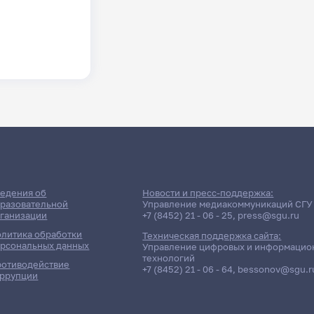
едения об
Новости и пресс-поддержка:
разовательной
Управление медиакоммуникаций СГУ
ганизации
+7 (8452) 21 - 06 - 25
,
press@sgu.ru
литика обработки
Техническая поддержка сайта:
рсональных данных
Управление цифровых и информацио
технологий
отиводействие
+7 (8452) 21 - 06 - 64
,
bessonov@sgu.r
ррупции