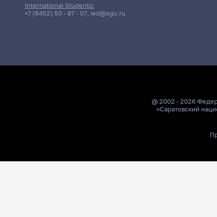
International Students:
+7 (8452) 50 - 87 - 07
,
ied@sgu.ru
@ 2002 - 2026 Феде
«Саратовский наци
Пр