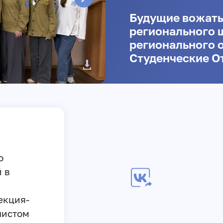
Будущие вожаты
регионального 
регионального 
Студенческие О
о
 в
екция-
листом