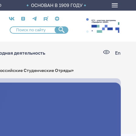
ОСНОВАН В 1909 ГОДУ
О
Социальные
сети
дная деятельность
En
Российские Студенческие Отряды»