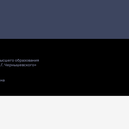
высшего образования
.Г. Чернышевского»
ьна