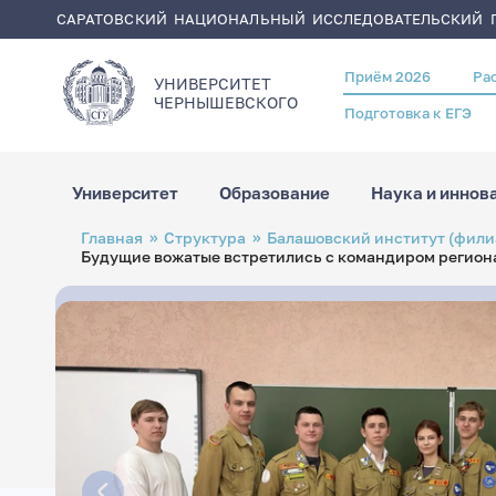
САРАТОВСКИЙ НАЦИОНАЛЬНЫЙ ИССЛЕДОВАТЕЛЬСКИЙ Г
Приём 2026
Ра
Header
УНИВЕРСИТЕТ
menu
ЧЕРНЫШЕВСКОГO
Подготовка к ЕГЭ
Университет
Образование
Наука и иннов
Перейти
Строка
Главная
Структура
Балашовский институт (фили
к
навигации
Будущие вожатые встретились с командиром регион
основному
содержанию