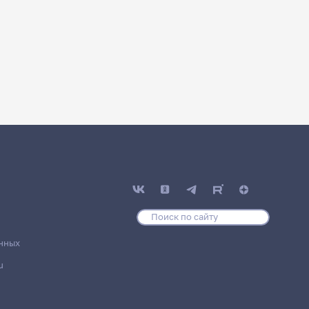
нных
u