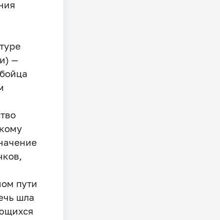
ния
туре
и) —
 бойца
м
,
тво
скому
значение
чков,
ном пути
ечь шла
ающихся