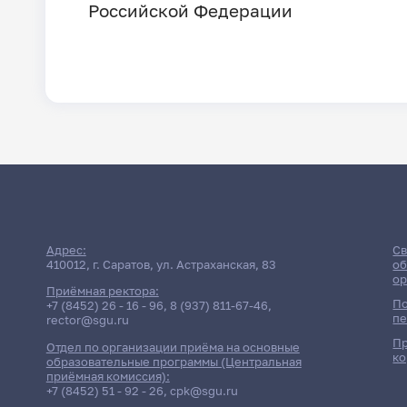
Российской Федерации
Адрес:
Св
410012, г. Саратов, ул. Астраханская, 83
об
ор
Приёмная ректора:
По
+7 (8452) 26 - 16 - 96
,
8 (937) 811-67-46
,
пе
rector@sgu.ru
Пр
Отдел по организации приёма на основные
ко
образовательные программы (Центральная
приёмная комиссия):
+7 (8452) 51 - 92 - 26
,
cpk@sgu.ru