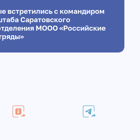
е встретились с командиром
штаба Саратовского
отделения МООО «Российские
тряды»