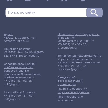
Адрес:
Новости и пресс-поддержка:
410012, г. Саратов, ул.
Управление
Астраханская, 83
медиакоммуникаций СГУ
+7 (8452) 21 - 06 - 25
,
press@sgu.ru
Приёмная ректора:
+7 (8452) 26 - 16 - 96
,
8 (937)
811-67-46
,
rector@sgu.ru
Техническая поддержка сайта:
Управление цифровых и
информационных технологий
Отдел по организации
+7 (8452) 21 - 06 - 64
,
приёма на основные
bessonov@sgu.ru
образовательные
программы (Центральная
приёмная комиссия):
Сведения об
+7 (8452) 51 - 92 - 26
,
образовательной
cpk@sgu.ru
организации
Политика обработки
персональных данных
International Students:
+7 (8452) 50 - 87 - 07
,
Противодействие
ied@sgu.ru
коррупции