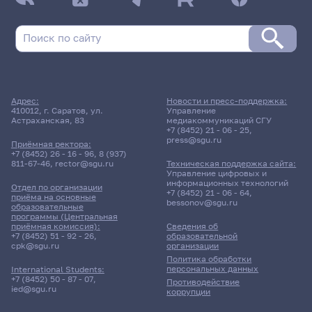
Адрес:
Новости и пресс-поддержка:
410012, г. Саратов, ул.
Управление
Астраханская, 83
медиакоммуникаций СГУ
+7 (8452) 21 - 06 - 25
,
press@sgu.ru
Приёмная ректора:
+7 (8452) 26 - 16 - 96
,
8 (937)
811-67-46
,
rector@sgu.ru
Техническая поддержка сайта:
Управление цифровых и
информационных технологий
Отдел по организации
+7 (8452) 21 - 06 - 64
,
приёма на основные
bessonov@sgu.ru
образовательные
программы (Центральная
приёмная комиссия):
Сведения об
+7 (8452) 51 - 92 - 26
,
образовательной
cpk@sgu.ru
организации
Политика обработки
персональных данных
International Students:
+7 (8452) 50 - 87 - 07
,
Противодействие
ied@sgu.ru
коррупции