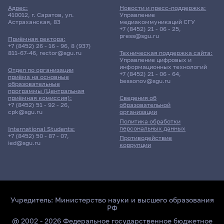
Адрес:
Новости и пресс-поддержка:
410012, г. Саратов, ул.
Управление
Астраханская, 83
медиакоммуникаций СГУ
+7 (8452) 21 - 06 - 25
,
press@sgu.ru
Приёмная ректора:
+7 (8452) 26 - 16 - 96
,
8 (937)
811-67-46
,
rector@sgu.ru
Техническая поддержка сайта:
Управление цифровых и
информационных технологий
Отдел по организации
+7 (8452) 21 - 06 - 64
,
приёма на основные
bessonov@sgu.ru
образовательные
программы (Центральная
приёмная комиссия):
Сведения об
+7 (8452) 51 - 92 - 26
,
образовательной
cpk@sgu.ru
организации
Политика обработки
персональных данных
International Students:
+7 (8452) 50 - 87 - 07
,
Противодействие
ied@sgu.ru
коррупции
Учредитель:
Министерство науки и высшего образования
РФ
@ 2002 - 2026 Федеральное государственное бюджетное