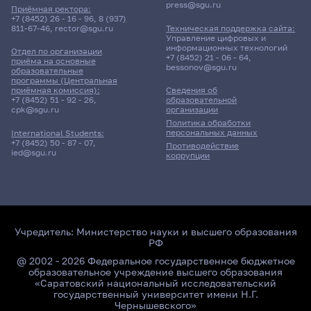
press@sgu.ru
Приёмная ректора:
+7 (8452) 26 - 16 - 96
,
8 (937)
811-67-46
,
rector@sgu.ru
Техническая поддержка сайта:
Управление цифровых и
информационных технологий
Отдел по организации
+7 (8452) 21 - 06 - 64
,
приёма на основные
bessonov@sgu.ru
образовательные
программы (Центральная
приёмная комиссия):
Сведения об
+7 (8452) 51 - 92 - 26
,
образовательной
cpk@sgu.ru
организации
Политика обработки
персональных данных
International Students:
+7 (8452) 50 - 87 - 07
,
Противодействие
ied@sgu.ru
коррупции
Учредитель:
Министерство науки и высшего образования
РФ
@ 2002 - 2026 Федеральное государственное бюджетное
образовательное учреждение высшего образования
«Саратовский национальный исследовательский
государственный университет имени Н.Г.
Чернышевского»