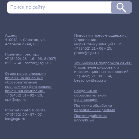
Адрес:
Новости и пресс-поддержка:
410012, г. Саратов, ул.
Управление
Астраханская, 83
медиакоммуникаций СГУ
+7 (8452) 21 - 06 - 25
,
press@sgu.ru
Приёмная ректора:
+7 (8452) 26 - 16 - 96
,
8 (937)
811-67-46
,
rector@sgu.ru
Техническая поддержка сайта:
Управление цифровых и
информационных технологий
Отдел по организации
+7 (8452) 21 - 06 - 64
,
приёма на основные
bessonov@sgu.ru
образовательные
программы (Центральная
приёмная комиссия):
Сведения об
+7 (8452) 51 - 92 - 26
,
образовательной
cpk@sgu.ru
организации
Политика обработки
персональных данных
International Students:
+7 (8452) 50 - 87 - 07
,
Противодействие
ied@sgu.ru
коррупции