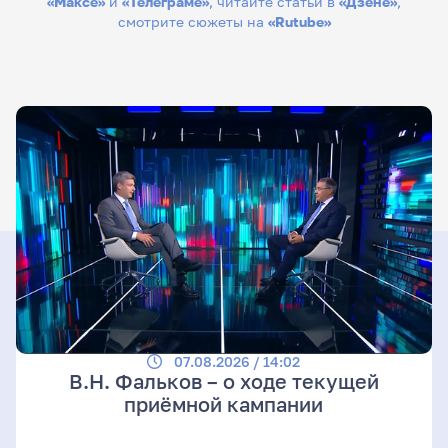
«Максе»
и
«Телеграме»
, читайте статьи в
«Дзене»
,
смотрите сюжеты на
«Rutube»
07.08.2026 / 14:02
В.Н. Фальков – о ходе текущей
приёмной кампании