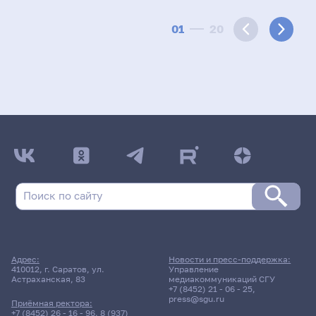
01
20
Адрес:
Новости и пресс-поддержка:
410012, г. Саратов, ул.
Управление
Астраханская, 83
медиакоммуникаций СГУ
+7 (8452) 21 - 06 - 25
,
press@sgu.ru
Приёмная ректора:
+7 (8452) 26 - 16 - 96
,
8 (937)