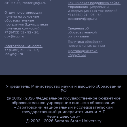
811-67-46
,
rector@sgu.ru
Техническая поддержка сайта:
Управление цифровых и
информационных технологий
Отдел по организации
+7 (8452) 21 - 06 - 64
,
приёма на основные
bessonov@sgu.ru
образовательные
программы (Центральная
приёмная комиссия):
Сведения об
+7 (8452) 51 - 92 - 26
,
образовательной
cpk@sgu.ru
организации
Политика обработки
персональных данных
International Students:
+7 (8452) 50 - 87 - 07
,
Противодействие
ied@sgu.ru
коррупции
Учредитель:
Министерство науки и высшего образования
РФ
@ 2002 - 2026 Федеральное государственное бюджетное
образовательное учреждение высшего образования
«Саратовский национальный исследовательский
государственный университет имени Н.Г.
Чернышевского»
@ 2002 - 2026 Saratov State University