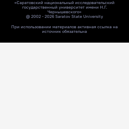
«Саратовский национальный исследовательский
государственный университет имени Н.Г.
Чернышевского»
@ 2002 - 2026 Saratov State University
При использовании материалов активная ссылка на
источник обязательна