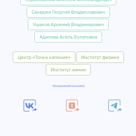
Сахаджи Георгий Владиславович
Ушаков Арсений Владимирович
Адилова Асель Булатовна
Центр «Точка кипения»
Институт физики
Институт химии
#МолодыеУчёные
#Приоритет2030