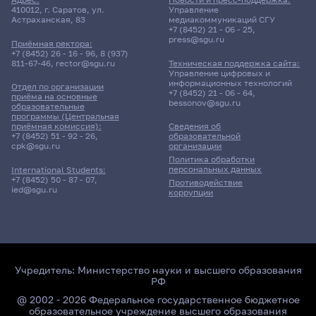
410012, г. Саратов, ул.
Управление
Астраханская, 83
медиакоммуникаций СГУ
+7 (8452) 21 - 06 - 25
,
press@sgu.ru
Приёмная ректора:
+7 (8452) 26 - 16 - 96
,
8 (937)
811-67-46
,
rector@sgu.ru
Техническая поддержка сайта:
Управление цифровых и
информационных технологий
Отдел по организации
+7 (8452) 21 - 06 - 64
,
приёма на основные
bessonov@sgu.ru
образовательные
программы (Центральная
приёмная комиссия):
Сведения об
+7 (8452) 51 - 92 - 26
,
образовательной
cpk@sgu.ru
организации
Политика обработки
персональных данных
International Students:
+7 (8452) 50 - 87 - 07
,
Противодействие
ied@sgu.ru
коррупции
Учредитель:
Министерство науки и высшего образования
РФ
@ 2002 - 2026 Федеральное государственное бюджетное
образовательное учреждение высшего образования