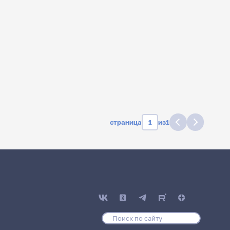
страница
из
1
дате
Главные
новости