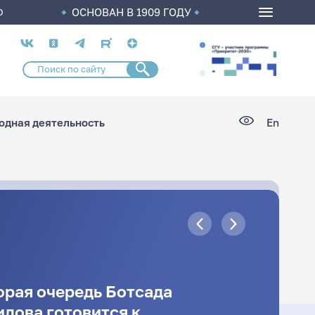
ОСНОВАН В 1909 ГОДУ
О
Социальные
сети
дная деятельность
En
торая очередь Ботсада
илова готовится к