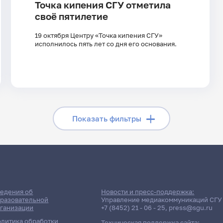
Точка кипения СГУ отметила
своё пятилетие
19 октября Центру «Точка кипения СГУ»
исполнилось пять лет со дня его основания.
Скрыть фильтры
Показать фильтры
Поиск по рубрикам
Поиск по 
Поиск по ключевым словам
едения об
Новости и пресс-поддержка:
разовательной
Управление медиакоммуникаций СГУ
ганизации
+7 (8452) 21 - 06 - 25
,
press@sgu.ru
литика обработки
Техническая поддержка сайта: