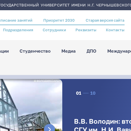
ОСУДАРСТВЕННЫЙ УНИВЕРСИТЕТ ИМЕНИ Н.Г. ЧЕРНЫШЕВСКОГ
списание занятий
Приоритет 2030
Старая версия сайта
Подразделения
Сотрудники
Реквизиты
Контакты
ации
Студенчество
Медиа
ДПО
Междунаро
01
10
В.В. Володин: в
СГУ им. Н.И. Вав