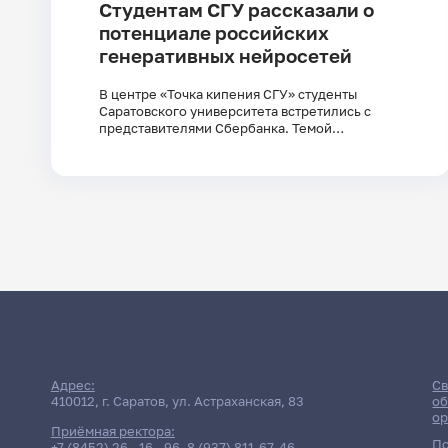
Студентам СГУ рассказали о
потенциале российских
генеративных нейросетей
В центре «Точка кипения СГУ» студенты
Саратовского университета встретились с
представителями Сбербанка. Темой
мероприятия стал искусственный интеллект и
отечественные генеративные нейросети –
GigaChat и Kandinsky.
Поиск по заголовкам
Поиск по темам
Адрес:
Св
410012, г. Саратов, ул. Астраханская, 83
об
ор
Приёмная ректора:
По
+7 (8452) 26 - 16 - 96
,
8 (937) 811-67-46
,