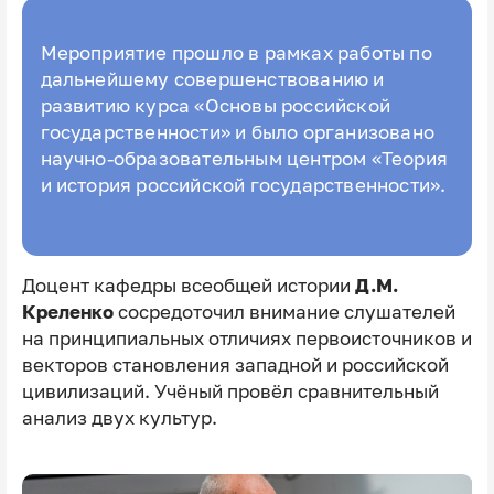
Мероприятие прошло в рамках работы по
дальнейшему совершенствованию и
развитию курса «Основы российской
государственности» и было организовано
научно-образовательным центром «Теория
и история российской государственности».
Доцент кафедры всеобщей истории
Д.М.
Креленко
сосредоточил внимание слушателей
на принципиальных отличиях первоисточников и
векторов становления западной и российской
цивилизаций. Учёный провёл сравнительный
анализ двух культур.