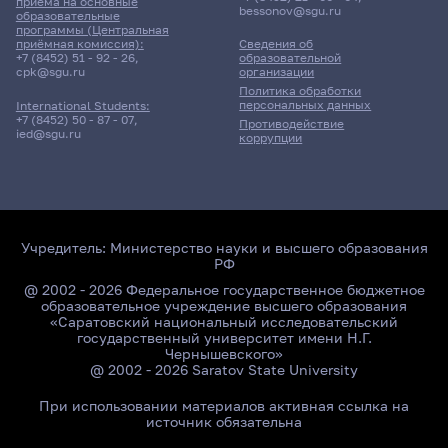
приёма на основные
bessonov@sgu.ru
образовательные
программы (Центральная
приёмная комиссия):
Сведения об
+7 (8452) 51 - 92 - 26
,
образовательной
cpk@sgu.ru
организации
Политика обработки
персональных данных
International Students:
+7 (8452) 50 - 87 - 07
,
Противодействие
ied@sgu.ru
коррупции
Учредитель:
Министерство науки и высшего образования
РФ
@ 2002 - 2026 Федеральное государственное бюджетное
образовательное учреждение высшего образования
«Саратовский национальный исследовательский
государственный университет имени Н.Г.
Чернышевского»
@ 2002 - 2026 Saratov State University
При использовании материалов активная ссылка на
источник обязательна