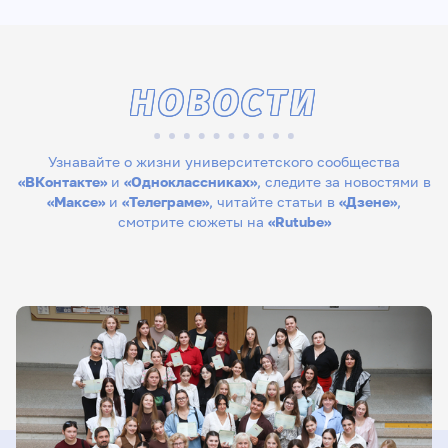
НОВОСТИ
Узнавайте о жизни университетского сообщества
«ВКонтакте»
и
«Одноклассниках»
, следите за новостями в
«Максе»
и
«Телеграме»
, читайте статьи в
«Дзене»
,
смотрите сюжеты на
«Rutube»