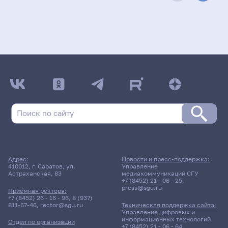
Адрес:
Новости и пресс-поддержка:
410012, г. Саратов, ул.
Управление
Астраханская, 83
медиакоммуникаций СГУ
+7 (8452) 21 - 06 - 25
,
press@sgu.ru
Приёмная ректора:
+7 (8452) 26 - 16 - 96
,
8 (937)
811-67-46
,
rector@sgu.ru
Техническая поддержка сайта:
Управление цифровых и
информационных технологий
Отдел по организации
+7 (8452) 21 - 06 - 64
,