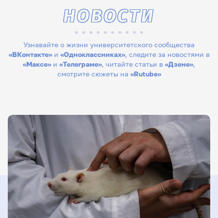
НОВОСТИ
Узнавайте о жизни университетского сообщества
«ВКонтакте»
и
«Одноклассниках»
, следите за новостями в
«Максе»
и
«Телеграме»
, читайте статьи в
«Дзене»
,
смотрите сюжеты на
«Rutube»