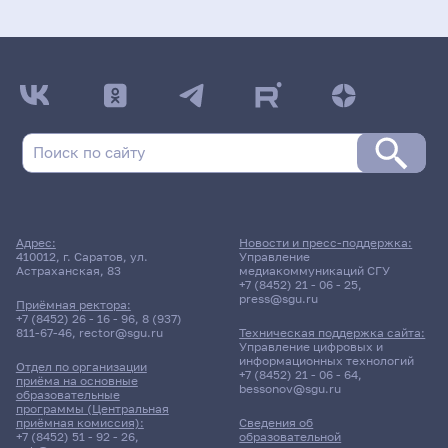
Адрес:
Новости и пресс-поддержка:
410012, г. Саратов, ул.
Управление
Астраханская, 83
медиакоммуникаций СГУ
+7 (8452) 21 - 06 - 25
,
press@sgu.ru
Приёмная ректора:
+7 (8452) 26 - 16 - 96
,
8 (937)
811-67-46
,
rector@sgu.ru
Техническая поддержка сайта:
Управление цифровых и
информационных технологий
Отдел по организации
+7 (8452) 21 - 06 - 64
,
приёма на основные
bessonov@sgu.ru
образовательные
программы (Центральная
приёмная комиссия):
Сведения об
+7 (8452) 51 - 92 - 26
,
образовательной