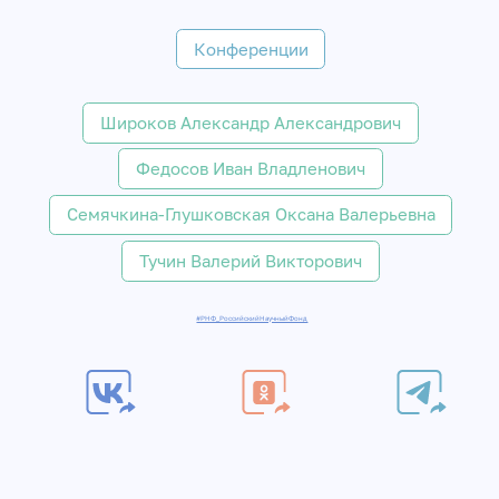
Конференции
Широков Александр Александрович
Федосов Иван Владленович
Семячкина-Глушковская Оксана Валерьевна
Тучин Валерий Викторович
#РНФ_РоссийскийНаучныйФонд