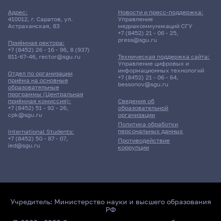
Адрес:
Новости и пресс-поддержка:
410012, г. Саратов, ул.
Управление
Астраханская, 83
медиакоммуникаций СГУ
+7 (8452) 21 - 06 - 25
,
press@sgu.ru
Приёмная ректора:
+7 (8452) 26 - 16 - 96
,
8 (937)
811-67-46
,
rector@sgu.ru
Техническая поддержка сайта:
Управление цифровых и
информационных технологий
Отдел по организации
+7 (8452) 21 - 06 - 64
,
приёма на основные
bessonov@sgu.ru
образовательные
программы (Центральная
приёмная комиссия):
Сведения об
+7 (8452) 51 - 92 - 26
,
образовательной
cpk@sgu.ru
организации
Политика обработки
персональных данных
International Students:
+7 (8452) 50 - 87 - 07
,
Противодействие
ied@sgu.ru
коррупции
Учредитель:
Министерство науки и высшего образования
РФ