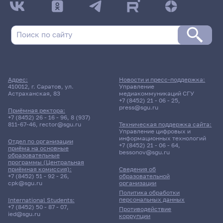
Адрес:
Новости и пресс-поддержка:
410012, г. Саратов, ул.
Управление
Астраханская, 83
медиакоммуникаций СГУ
+7 (8452) 21 - 06 - 25
,
press@sgu.ru
Приёмная ректора:
+7 (8452) 26 - 16 - 96
,
8 (937)
811-67-46
,
rector@sgu.ru
Техническая поддержка сайта:
Управление цифровых и
информационных технологий
Отдел по организации
+7 (8452) 21 - 06 - 64
,
приёма на основные
bessonov@sgu.ru
образовательные
программы (Центральная
приёмная комиссия):
Сведения об
+7 (8452) 51 - 92 - 26
,
образовательной
cpk@sgu.ru
организации
Политика обработки
персональных данных
International Students:
+7 (8452) 50 - 87 - 07
,
Противодействие
ied@sgu.ru
коррупции