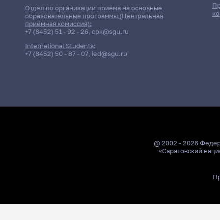
Пр
Отдел по организации приёма на основные
ко
образовательные программы (Центральная
приёмная комиссия):
+7 (8452) 51 - 92 - 26
,
cpk@sgu.ru
International Students:
+7 (8452) 50 - 87 - 07
,
ied@sgu.ru
@ 2002 - 2026 Феде
«Саратовский наци
Пр