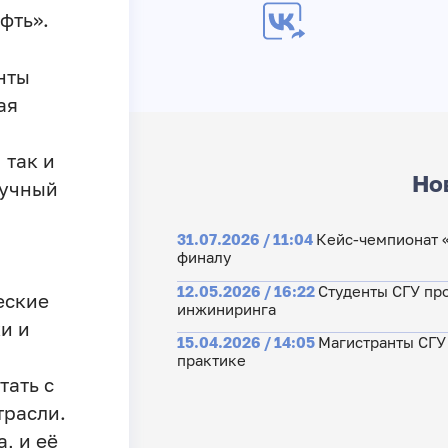
фть».
нты
ая
 так и
Но
аучный
31.07.2026 / 11:04
Кейс-чемпионат «
финалу
12.05.2026 / 16:22
Студенты СГУ пр
еские
инжиниринга
и и
15.04.2026 / 14:05
Магистранты СГУ
практике
тать с
трасли.
, и её