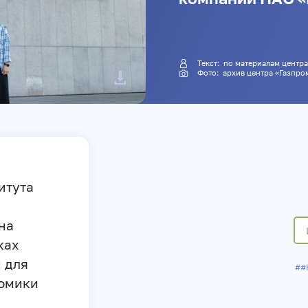
Текст: по материалам це
Фото: архив центра «Газп
итута
на
ках
й для
##
номики