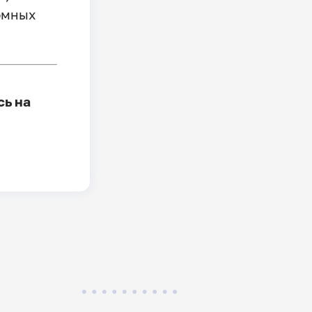
омных
сь на