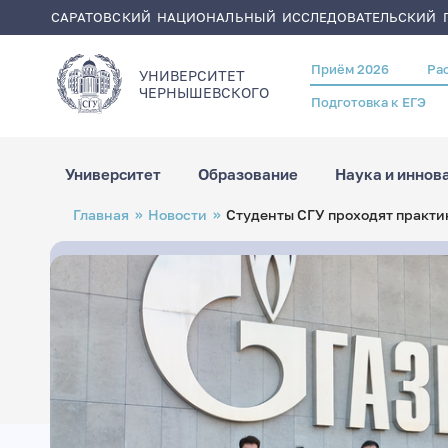
САРАТОВСКИЙ НАЦИОНАЛЬНЫЙ ИССЛЕДОВАТЕЛЬСКИЙ Г
Приём 2026
Ра
Header
УНИВЕРСИТЕТ
menu
ЧЕРНЫШЕВСКОГO
Подготовка к ЕГЭ
Университет
Образование
Наука и иннов
Перейти
Строка
Главная
Новости
Студенты СГУ проходят практи
к
навигации
основному
содержанию