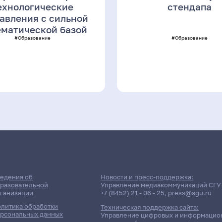
ехнологические
стендапа
авления с сильной
матической базой
#Образование
#Образование
едения об
Новости и пресс-поддержка:
разовательной
Управление медиакоммуникаций СГУ
ганизации
+7 (8452) 21 - 06 - 25
,
press@sgu.ru
литика обработки
Техническая поддержка сайта:
рсональных данных
Управление цифровых и информацио