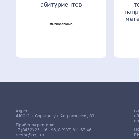
абитуриентов
т
напр
мате
#Образование
Адрес:
Св
410012, г. Саратов, ул. Астраханская, 83
об
ор
Приёмная ректора:
По
+7 (8452) 26 - 16 - 96
,
8 (937) 811-67-46
,
пе
rector@sgu.ru