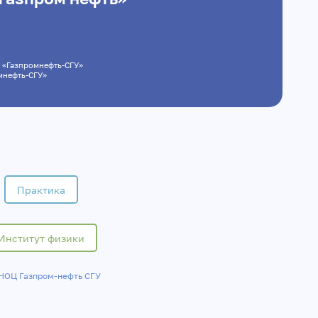
нтра «Газпромнефть-СГУ»
ромнефть-СГУ»
Практика
Институт физики
НОЦ Газпром-нефть СГУ