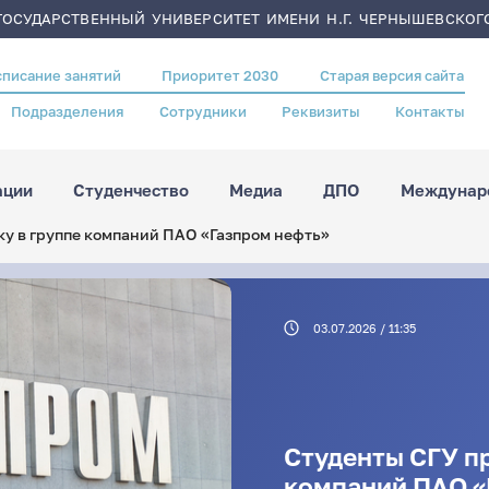
ОСУДАРСТВЕННЫЙ УНИВЕРСИТЕТ ИМЕНИ Н.Г. ЧЕРНЫШЕВСКОГ
списание занятий
Приоритет 2030
Старая версия сайта
Подразделения
Сотрудники
Реквизиты
Контакты
ации
Студенчество
Медиа
ДПО
Междунаро
ку в группе компаний ПАО «Газпром нефть»
03.07.2026 / 11:35
Студенты СГУ пр
компаний ПАО «