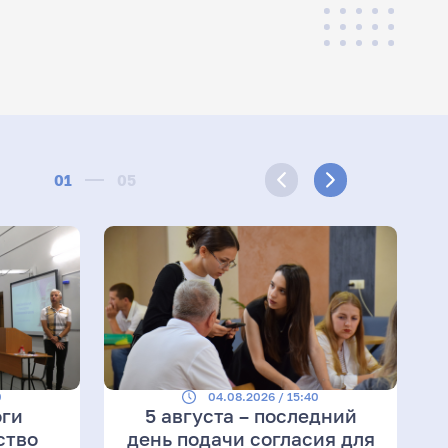
01
05
0
04.08.2026 / 15:40
оги
5 августа – последний
ство
день подачи согласия для