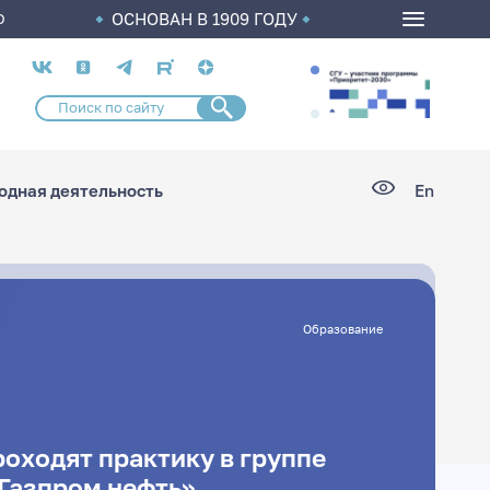
ОСНОВАН В 1909 ГОДУ
О
Социальные
сети
дная деятельность
En
Образование
оходят практику в группе
Газпром нефть»