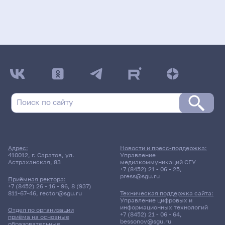
Адрес:
Новости и пресс-поддержка:
410012, г. Саратов, ул.
Управление
Астраханская, 83
медиакоммуникаций СГУ
+7 (8452) 21 - 06 - 25
,
press@sgu.ru
Приёмная ректора:
+7 (8452) 26 - 16 - 96
,
8 (937)
811-67-46
,
rector@sgu.ru
Техническая поддержка сайта:
Управление цифровых и
информационных технологий
Отдел по организации
+7 (8452) 21 - 06 - 64
,
приёма на основные
bessonov@sgu.ru
образовательные