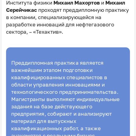
Института физики
Михаил Махортов
и
Михаил
Серейчикас
проходят преддипломную практику
в компании, специализирующейся на
разработке инноваций для нефтегазового
сектора, – «Техактив».
Преддипломная практика является
важнейшим этапом подготовки
квалифицированных специалистов в
области управления инновациями и
технологического предпринимательства.
Магистранты выполняют индивидуальные
задания на базе действующего
предприятия, собирают и анализируют
материал для выпускных
квалификационных работ, а также
знакомятся с реальными бизнес-