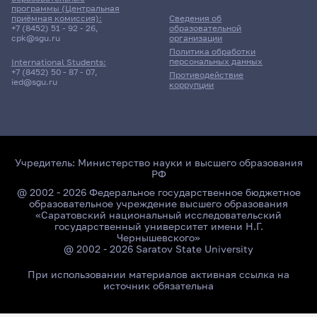
программы (Центральная
приёмная комиссия):
Сведения об
+7 (8452) 51 - 92 - 26
,
образовательной
cpk@sgu.ru
организации
Политика обработки
персональных данных
International Students:
+7 (8452) 50 - 87 - 07
,
Противодействие
ied@sgu.ru
коррупции
Учредитель:
Министерство науки и высшего образования
РФ
@ 2002 - 2026 Федеральное государственное бюджетное
образовательное учреждение высшего образования
«Саратовский национальный исследовательский
государственный университет имени Н.Г.
Чернышевского»
@ 2002 - 2026 Saratov State University
При использовании материалов активная ссылка на
источник обязательна