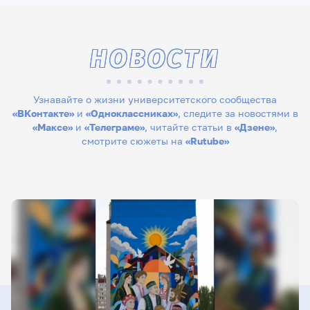
НОВОСТИ
Узнавайте о жизни университетского сообщества
«ВКонтакте»
и
«Одноклассниках»
, следите за новостями в
«Максе»
и
«Телеграме»
, читайте статьи в
«Дзене»
,
смотрите сюжеты на
«Rutube»