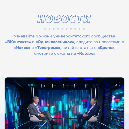
НОВОСТИ
Узнавайте о жизни университетского сообщества
«ВКонтакте»
и
«Одноклассниках»
, следите за новостями в
«Максе»
и
«Телеграме»
, читайте статьи в
«Дзене»
,
смотрите сюжеты на
«Rutube»