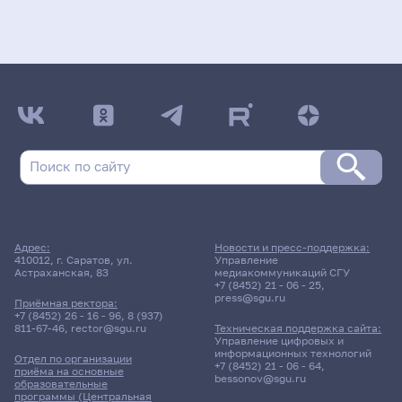
Адрес:
Новости и пресс-поддержка:
410012, г. Саратов, ул.
Управление
Астраханская, 83
медиакоммуникаций СГУ
+7 (8452) 21 - 06 - 25
,
press@sgu.ru
Приёмная ректора:
+7 (8452) 26 - 16 - 96
,
8 (937)
811-67-46
,
rector@sgu.ru
Техническая поддержка сайта:
Управление цифровых и
информационных технологий
Отдел по организации
+7 (8452) 21 - 06 - 64
,
приёма на основные
bessonov@sgu.ru
образовательные
программы (Центральная