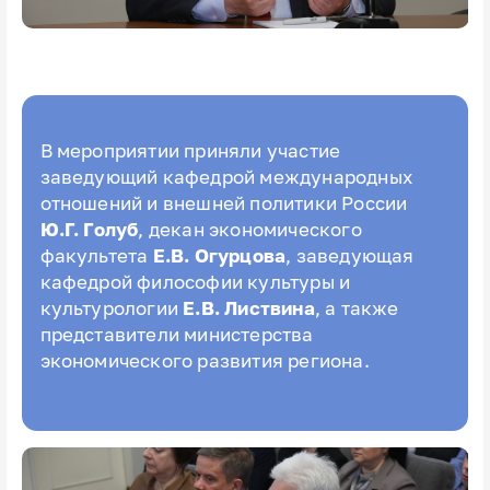
В мероприятии приняли участие
заведующий кафедрой международных
отношений и внешней политики России
Ю.Г. Голуб
, декан экономического
факультета
Е.В. Огурцова
, заведующая
кафедрой философии культуры и
культурологии
Е.В. Листвина
, а также
представители министерства
экономического развития региона.