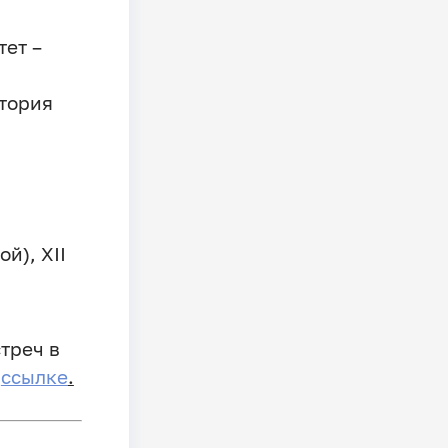
ет –
итория
й), XII
треч в
о
ссылке
.