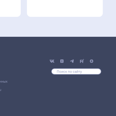
нных
u