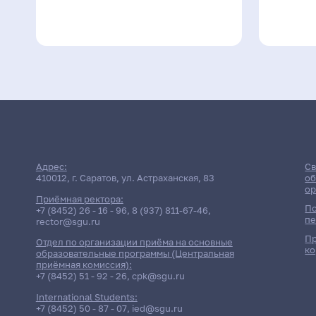
Адрес:
Св
410012, г. Саратов, ул. Астраханская, 83
об
ор
Приёмная ректора:
По
+7 (8452) 26 - 16 - 96
,
8 (937) 811-67-46
,
пе
rector@sgu.ru
Пр
Отдел по организации приёма на основные
ко
образовательные программы (Центральная
приёмная комиссия):
+7 (8452) 51 - 92 - 26
,
cpk@sgu.ru
International Students:
+7 (8452) 50 - 87 - 07
,
ied@sgu.ru