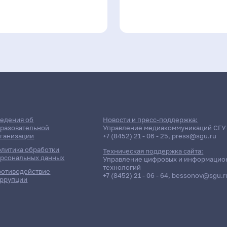
едения об
Новости и пресс-поддержка:
разовательной
Управление медиакоммуникаций СГУ
ганизации
+7 (8452) 21 - 06 - 25
,
press@sgu.ru
литика обработки
Техническая поддержка сайта:
рсональных данных
Управление цифровых и информацио
технологий
отиводействие
+7 (8452) 21 - 06 - 64
,
bessonov@sgu.r
ррупции