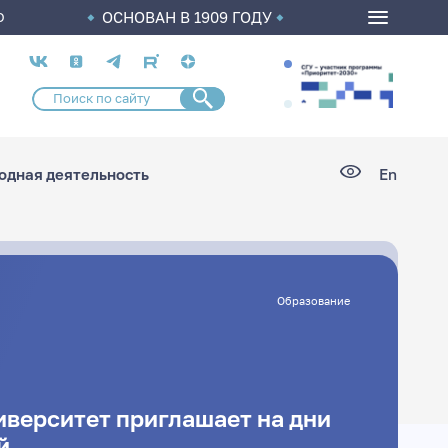
ОСНОВАН В 1909 ГОДУ
О
Социальные
сети
дная деятельность
En
Образование
иверситет приглашает на дни
й