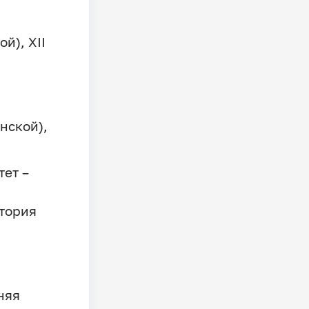
й), XII
инской),
ет –
итория
няя