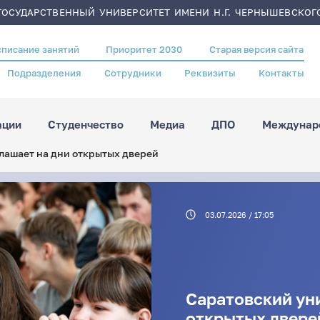
ОСУДАРСТВЕННЫЙ УНИВЕРСИТЕТ ИМЕНИ Н.Г. ЧЕРНЫШЕВСКОГ
списание занятий
Приоритет 2030
Старая версия сайта
Подразделения
Сотрудники
Реквизиты
Контакты
ации
Студенчество
Медиа
ДПО
Междунаро
лашает на дни открытых дверей
03.07.2026 / 17:05
Саратовский ун
открытых двере