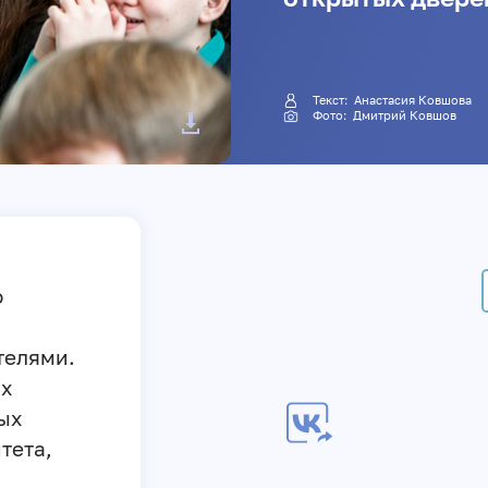
Текст:
Анастасия Ковшова
Фото:
Дмитрий Ковшов
о
телями.
ых
ых
тета,