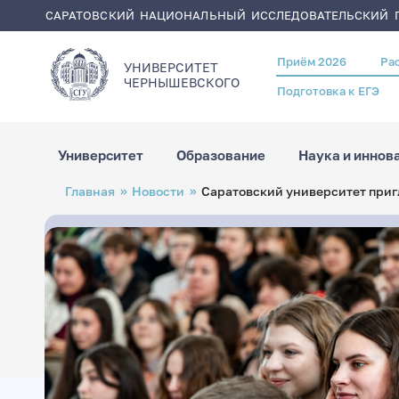
САРАТОВСКИЙ НАЦИОНАЛЬНЫЙ ИССЛЕДОВАТЕЛЬСКИЙ Г
Приём 2026
Ра
Header
УНИВЕРСИТЕТ
menu
ЧЕРНЫШЕВСКОГO
Подготовка к ЕГЭ
Университет
Образование
Наука и иннов
Перейти
Строка
Главная
Новости
Саратовский университет приг
к
навигации
основному
содержанию