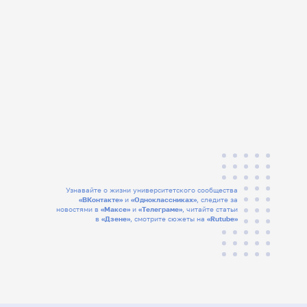
Узнавайте о жизни университетского сообщества
«ВКонтакте»
и
«Одноклассниках»
, следите за
новостями в
«Максе»
и
«Телеграме»
, читайте статьи
в
«Дзене»
, смотрите сюжеты на
«Rutube»