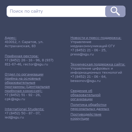
Адрес:
Новости и пресс-поддержка:
410012, г. Саратов, ул.
Управление
Астраханская, 83
медиакоммуникаций СГУ
+7 (8452) 21 - 06 - 25
,
press@sgu.ru
Приёмная ректора:
+7 (8452) 26 - 16 - 96
,
8 (937)
811-67-46
,
rector@sgu.ru
Техническая поддержка сайта:
Управление цифровых и
информационных технологий
Отдел по организации
+7 (8452) 21 - 06 - 64
,
приёма на основные
bessonov@sgu.ru
образовательные
программы (Центральная
приёмная комиссия):
Сведения об
+7 (8452) 51 - 92 - 26
,
образовательной
cpk@sgu.ru
организации
Политика обработки
персональных данных
International Students:
+7 (8452) 50 - 87 - 07
,
Противодействие
ied@sgu.ru
коррупции