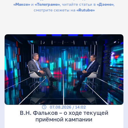
«Максе»
и
«Телеграме»
, читайте статьи в
«Дзене»
,
смотрите сюжеты на
«Rutube»
07.08.2026 / 14:02
В.Н. Фальков – о ходе текущей
приёмной кампании