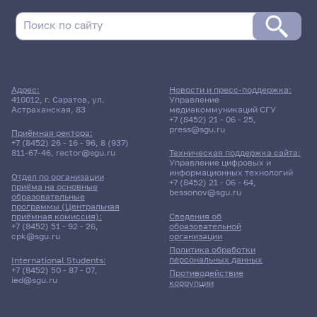
Адрес:
Новости и пресс-поддержка:
410012, г. Саратов, ул.
Управление
Астраханская, 83
медиакоммуникаций СГУ
+7 (8452) 21 - 06 - 25
,
press@sgu.ru
Приёмная ректора:
+7 (8452) 26 - 16 - 96
,
8 (937)
811-67-46
,
rector@sgu.ru
Техническая поддержка сайта:
Управление цифровых и
информационных технологий
Отдел по организации
+7 (8452) 21 - 06 - 64
,
приёма на основные
bessonov@sgu.ru
образовательные
программы (Центральная
приёмная комиссия):
Сведения об
+7 (8452) 51 - 92 - 26
,
образовательной
cpk@sgu.ru
организации
Политика обработки
персональных данных
International Students:
+7 (8452) 50 - 87 - 07
,
Противодействие
ied@sgu.ru
коррупции