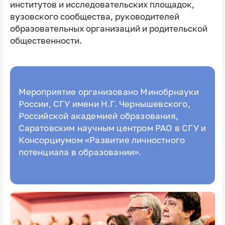
институтов и исследовательских площадок,
вузовского сообщества, руководителей
образовательных организаций и родительской
общественности.
Мероприятие организовано Минобрнауки
России, СГУ имени Н.Г. Чернышевского,
Российской академией образования,
Саратовским научным центром РАО в СГУ и
Консорциумом «Развитие личностного
потенциала в образовании».