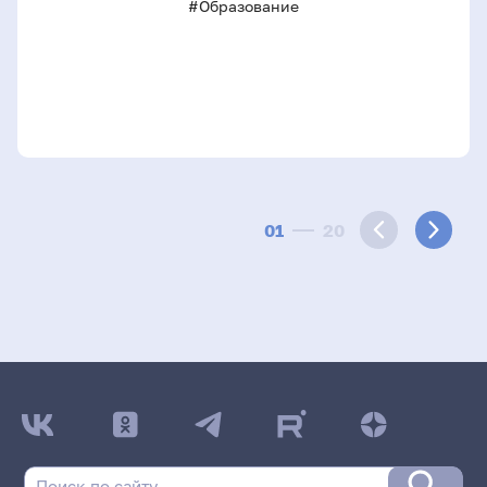
#Образование
01
20