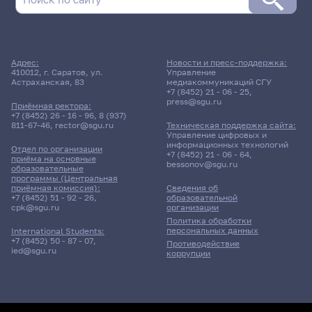
Адрес:
Новости и пресс-поддержка:
410012, г. Саратов, ул.
Управление
Астраханская, 83
медиакоммуникаций СГУ
+7 (8452) 21 - 06 - 25
,
press@sgu.ru
Приёмная ректора:
+7 (8452) 26 - 16 - 96
,
8 (937)
811-67-46
,
rector@sgu.ru
Техническая поддержка сайта:
Управление цифровых и
информационных технологий
Отдел по организации
+7 (8452) 21 - 06 - 64
,
приёма на основные
bessonov@sgu.ru
образовательные
программы (Центральная
приёмная комиссия):
Сведения об
+7 (8452) 51 - 92 - 26
,
образовательной
cpk@sgu.ru
организации
Политика обработки
персональных данных
International Students:
+7 (8452) 50 - 87 - 07
,
Противодействие
ied@sgu.ru
коррупции