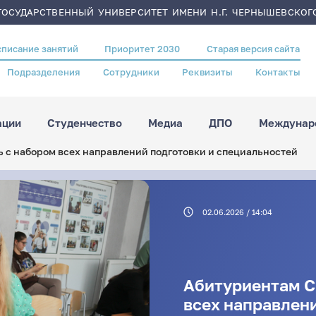
ОСУДАРСТВЕННЫЙ УНИВЕРСИТЕТ ИМЕНИ Н.Г. ЧЕРНЫШЕВСКОГ
списание занятий
Приоритет 2030
Старая версия сайта
Подразделения
Сотрудники
Реквизиты
Контакты
ации
Студенчество
Медиа
ДПО
Междунаро
ь с набором всех направлений подготовки и специальностей
02.06.2026 / 14:04
Абитуриентам С
всех направлени