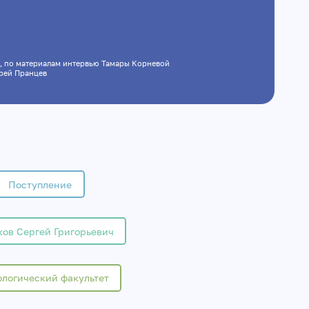
я
, по материалам интервью Тамары Корневой
дрей Пранцев
Поступление
ов Сергей Григорьевич
логический факультет