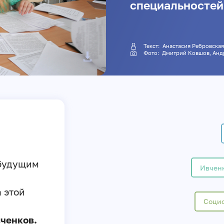
специальностей
Текст:
Анастасия Ребровска
Фото:
Дмитрий Ковшов
, Ан
 будущим
Ивченк
 этой
Социо
вченков.