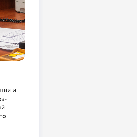
ении и
ов-
ой
по