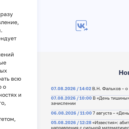
сразу
вление,
.
ендует
лений
рые
тых
Но
ать всю
 о
07.08.2026 / 14:02
В.Н. Фальков – 
ностях и
07.08.2026 / 10:00
В «День тишины»
го,
зачислении
06.08.2026 / 11:00
7 августа – «Де
тетом,
05.08.2026 / 12:28
«Известия»: аби
направления с сильной математиче