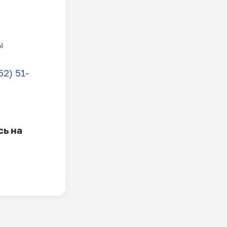
ы
2) 51-
сь на