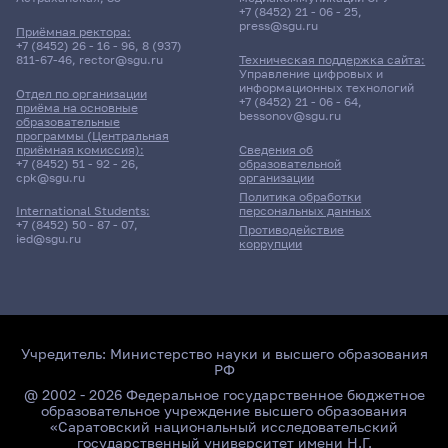
+7 (8452) 21 - 06 - 25
,
press@sgu.ru
Приёмная ректора:
+7 (8452) 26 - 16 - 96
,
8 (937)
811-67-46
,
rector@sgu.ru
Техническая поддержка сайта:
Управление цифровых и
информационных технологий
Отдел по организации
+7 (8452) 21 - 06 - 64
,
приёма на основные
bessonov@sgu.ru
образовательные
программы (Центральная
приёмная комиссия):
Сведения об
+7 (8452) 51 - 92 - 26
,
образовательной
cpk@sgu.ru
организации
Политика обработки
персональных данных
International Students:
+7 (8452) 50 - 87 - 07
,
Противодействие
ied@sgu.ru
коррупции
Учредитель:
Министерство науки и высшего образования
РФ
@ 2002 - 2026 Федеральное государственное бюджетное
образовательное учреждение высшего образования
«Саратовский национальный исследовательский
государственный университет имени Н.Г.