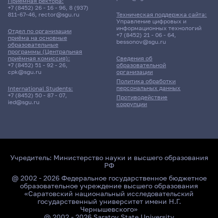
Приёмная ректора:
+7 (8452) 26 - 16 - 96
,
8 (937)
811-67-46
,
rector@sgu.ru
Техническая поддержка сайта:
Управление цифровых и
информационных технологий
Отдел по организации
+7 (8452) 21 - 06 - 64
,
приёма на основные
bessonov@sgu.ru
образовательные
программы (Центральная
приёмная комиссия):
Сведения об
+7 (8452) 51 - 92 - 26
,
образовательной
cpk@sgu.ru
организации
Политика обработки
персональных данных
International Students:
+7 (8452) 50 - 87 - 07
,
Противодействие
ied@sgu.ru
коррупции
Учредитель:
Министерство науки и высшего образования
РФ
@ 2002 - 2026 Федеральное государственное бюджетное
образовательное учреждение высшего образования
«Саратовский национальный исследовательский
государственный университет имени Н.Г.
Чернышевского»
@ 2002 - 2026 Saratov State University