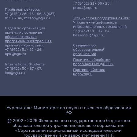
+7 (8452) 21 - 06 - 25
,
press@sgu.ru
Приёмная ректора:
+7 (8452) 26 - 16 - 96
,
8 (937)
811-67-46
,
rector@sgu.ru
Техническая поддержка сайта:
Управление цифровых и
информационных технологий
Отдел по организации
+7 (8452) 21 - 06 - 64
,
приёма на основные
bessonov@sgu.ru
образовательные
программы (Центральная
приёмная комиссия):
Сведения об
+7 (8452) 51 - 92 - 26
,
образовательной
cpk@sgu.ru
организации
Политика обработки
персональных данных
International Students:
+7 (8452) 50 - 87 - 07
,
Противодействие
ied@sgu.ru
коррупции
Учредитель:
Министерство науки и высшего образования
РФ
@ 2002 - 2026 Федеральное государственное бюджетное
образовательное учреждение высшего образования
«Саратовский национальный исследовательский
государственный университет имени Н.Г.